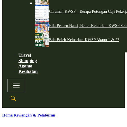
Caruman KWSP – Berapa Potongan Gaji Pekerj
Bila Pencen Nanti, Better Keluarkan KWSP Sed
Bila Boleh Keluarkan KWSP Akaun 1 & 2?
Travel
Shopping
Agama
Kesihatan
Home
Kewangan & Pelaburan