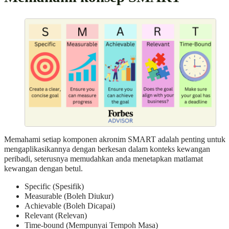
Memahami setiap komponen akronim SMART adalah penting untuk
mengaplikasikannya dengan berkesan dalam konteks kewangan
peribadi, seterusnya memudahkan anda menetapkan matlamat
kewangan dengan betul.
Specific (Spesifik)
Measurable (Boleh Diukur)
Achievable (Boleh Dicapai)
Relevant (Relevan)
Time-bound (Mempunyai Tempoh Masa)