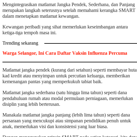
Mengintegrasikan matlamat Jangka Pendek, Sederhana, dan Panjang
merupakan langkah seterusnya setelah memahami kerangka SMART
dalam menetapkan matlamat kewangan.
Kewangan peribadi yang sihat memerlukan keseimbangan antara
ketiga-tiga tempoh masa ini.
Trending sekarang
Warga Selangor, Ini Cara Daftar Vaksin Influenza Percuma
Matlamat jangka pendek (kurang dari setahun) seperti membayar hut
kad kredit atau menyimpan untuk percutian keluarga, memberikan
kemenangan pantas yang memperkukuh tabiat baik.
Matlamat jangka sederhana (satu hingga lima tahun) seperti dana
pendahuluan rumah atau modal permulaan perniagaan, memerlukan
disiplin yang lebih berterusan.
Manakala matlamat jangka panjang (lebih lima tahun) seperti dana
persaraan yang mencukupi atau simpanan pendidikan penuh untuk
anak, memerlukan visi dan konsistensi yang luar biasa.