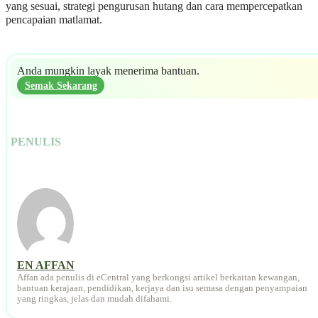
yang sesuai, strategi pengurusan hutang dan cara mempercepatkan
pencapaian matlamat.
Anda mungkin layak menerima bantuan.
Semak Sekarang
PENULIS
EN AFFAN
Affan ada penulis di eCentral yang berkongsi artikel berkaitan kewangan,
bantuan kerajaan, pendidikan, kerjaya dan isu semasa dengan penyampaian
yang ringkas, jelas dan mudah difahami.