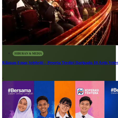
HIBURAN & MEDIA
Kilauan Emas Selebriti – Peserta Terdiri Daripada 10 Artis Vete