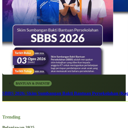
BANTUAN & INSENTIF
SBBS 2026: Skim Sumbangan Bakti Bantuan Persekolahan (Kope
Trending
Belanjawan 2025