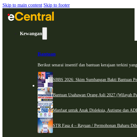
Skip to main content
Skip to footer
Kewangan
Bantuan
Berikut senarai insentif dan bantuan kerajaan terkini ya
SBBS 2026: Skim Sumbangan Bakti Bantuan Per
Bantuan Usahawan Orang Asli 2027 (Wilayah Pe
Manfaat untuk Anak Disleksia, Autisme dan 
STR Fasa 4 – Rayuan / Permohonan Baharu Dib