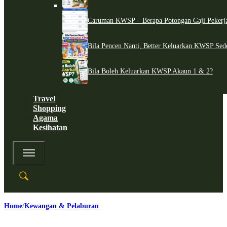
Caruman KWSP – Berapa Potongan Gaji Pekerj
Bila Pencen Nanti, Better Keluarkan KWSP Sed
Bila Boleh Keluarkan KWSP Akaun 1 & 2?
Travel
Shopping
Agama
Kesihatan
Home
Kewangan & Pelaburan