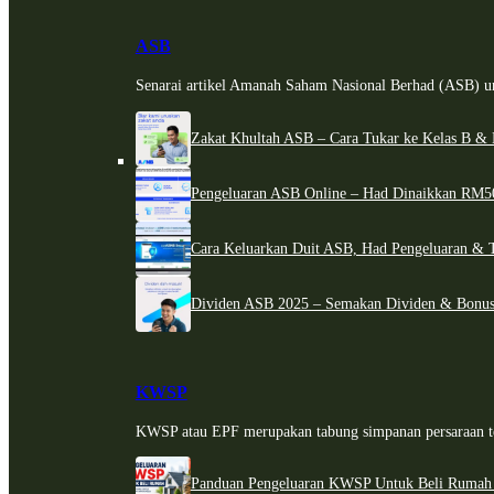
ASB
Senarai artikel Amanah Saham Nasional Berhad (ASB) un
Zakat Khultah ASB – Cara Tukar ke Kelas B & 
Pengeluaran ASB Online – Had Dinaikkan RM5
Cara Keluarkan Duit ASB, Had Pengeluaran & 
Dividen ASB 2025 – Semakan Dividen & Bonus
KWSP
KWSP atau EPF merupakan tabung simpanan persaraan te
Panduan Pengeluaran KWSP Untuk Beli Rumah