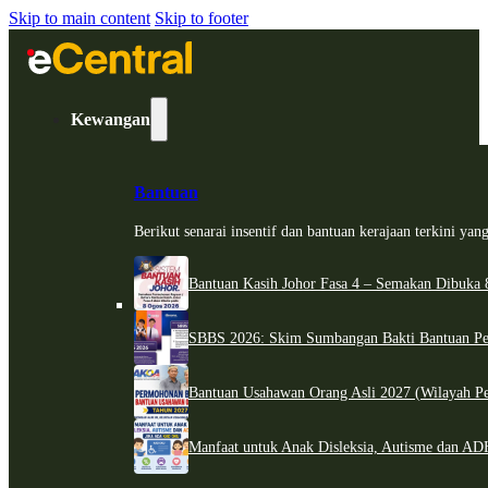
Skip to main content
Skip to footer
Kewangan
Bantuan
Berikut senarai insentif dan bantuan kerajaan terkini ya
Bantuan Kasih Johor Fasa 4 – Semakan Dibuka 8
SBBS 2026: Skim Sumbangan Bakti Bantuan Per
Bantuan Usahawan Orang Asli 2027 (Wilayah Pe
Manfaat untuk Anak Disleksia, Autisme dan 