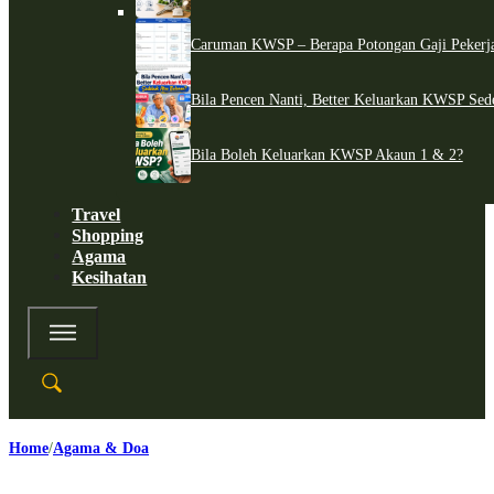
Caruman KWSP – Berapa Potongan Gaji Pekerj
Bila Pencen Nanti, Better Keluarkan KWSP Sed
Bila Boleh Keluarkan KWSP Akaun 1 & 2?
Travel
Shopping
Agama
Kesihatan
Home
Agama & Doa