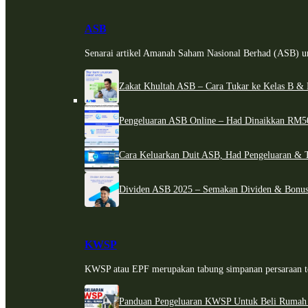
ASB
Senarai artikel Amanah Saham Nasional Berhad (ASB) un
Zakat Khultah ASB – Cara Tukar ke Kelas B & 
Pengeluaran ASB Online – Had Dinaikkan RM5
Cara Keluarkan Duit ASB, Had Pengeluaran & 
Dividen ASB 2025 – Semakan Dividen & Bonus
KWSP
KWSP atau EPF merupakan tabung simpanan persaraan te
Panduan Pengeluaran KWSP Untuk Beli Rumah