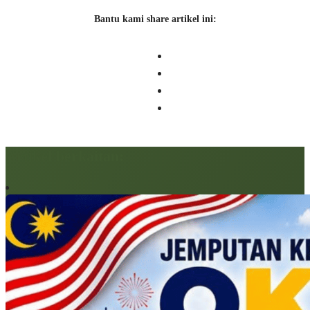
Bantu kami share artikel ini:
Artikel berkaitan: