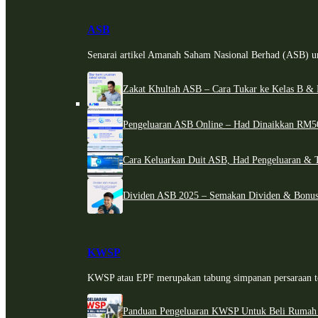
ASB
Senarai artikel Amanah Saham Nasional Berhad (ASB) un
Zakat Khultah ASB – Cara Tukar ke Kelas B & 
Pengeluaran ASB Online – Had Dinaikkan RM5
Cara Keluarkan Duit ASB, Had Pengeluaran & 
Dividen ASB 2025 – Semakan Dividen & Bonus
KWSP
KWSP atau EPF merupakan tabung simpanan persaraan te
Panduan Pengeluaran KWSP Untuk Beli Rumah