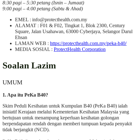
8:30 pagi – 5:30 petang (Isnin – Jumaat)
9:00 pagi – 4:00 petang (Sabtu & Ahad)
EMEL :
info@protecthealth.com.my
ALAMAT : F01 & F02, Tingkat 1, Blok 2300, Century
Square, Jalan Usahawan, 63000 Cyberjaya, Selangor Darul
Ehsan​
LAMAN WEB :
https://protecthealth.com.my/peka-b40/
MEDIA SOSIAL :
ProtectHealth Corporation
Soalan Lazim
UMUM
1. Apa itu PeKa B40?
Skim Peduli Kesihatan untuk Kumpulan B40 (PeKa B40) ialah
inisiatif Kerajaan melalui Kementerian Kesihatan Malaysia yang
bertujuan untuk menampung keperluan kesihatan golongan
berpendapatan rendah dengan memberi tumpuan kepada penyakit
tidak berjangkit (NCD).