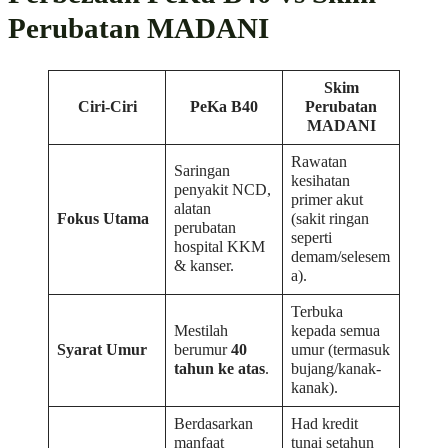
Perubatan MADANI
Skim
Ciri-Ciri
PeKa B40
Perubatan
MADANI
Rawatan
Saringan
kesihatan
penyakit NCD,
primer akut
alatan
Fokus Utama
(sakit ringan
perubatan
seperti
hospital KKM
demam/selesem
& kanser.
a).
Terbuka
Mestilah
kepada semua
Syarat Umur
berumur
40
umur (termasuk
tahun ke atas
.
bujang/kanak-
kanak).
Berdasarkan
Had kredit
manfaat
tunai setahun