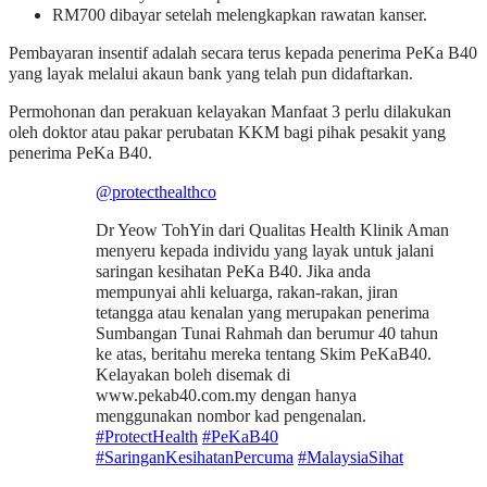
RM700 dibayar setelah melengkapkan rawatan kanser.
Pembayaran insentif adalah secara terus kepada penerima PeKa B40
yang layak melalui akaun bank yang telah pun didaftarkan.
Permohonan dan perakuan kelayakan Manfaat 3 perlu dilakukan
oleh doktor atau pakar perubatan KKM bagi pihak pesakit yang
penerima PeKa B40.
@protecthealthco
Dr Yeow TohYin dari Qualitas Health Klinik Aman
menyeru kepada individu yang layak untuk jalani
saringan kesihatan PeKa B40. Jika anda
mempunyai ahli keluarga, rakan-rakan, jiran
tetangga atau kenalan yang merupakan penerima
Sumbangan Tunai Rahmah dan berumur 40 tahun
ke atas, beritahu mereka tentang Skim PeKaB40. ​
Kelayakan boleh disemak di
www.pekab40.com.my dengan hanya
menggunakan nombor kad pengenalan. ​
#ProtectHealth
#PeKaB40
#SaringanKesihatanPercuma
#MalaysiaSihat