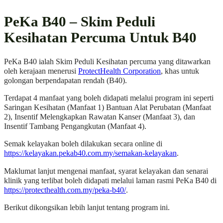
PeKa B40 – Skim Peduli
Kesihatan Percuma Untuk B40
PeKa B40 ialah Skim Peduli Kesihatan percuma yang ditawarkan
oleh kerajaan menerusi
ProtectHealth Corporation
, khas untuk
golongan berpendapatan rendah (B40).
Terdapat 4 manfaat yang boleh didapati melalui program ini seperti
Saringan Kesihatan (Manfaat 1) Bantuan Alat Perubatan (Manfaat
2), Insentif Melengkapkan Rawatan Kanser (Manfaat 3), dan
Insentif Tambang Pengangkutan (Manfaat 4).
Semak kelayakan boleh dilakukan secara online di
https://kelayakan.pekab40.com.my/semakan-kelayakan
.
Maklumat lanjut mengenai manfaat, syarat kelayakan dan senarai
klinik yang terlibat boleh didapati melalui laman rasmi PeKa B40 di
https://protecthealth.com.my/peka-b40/
.
Berikut dikongsikan lebih lanjut tentang program ini.