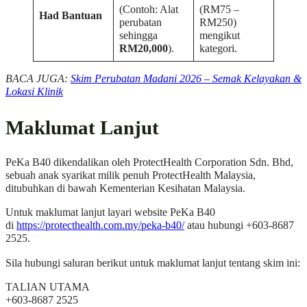
(Contoh: Alat
(RM75 –
Had Bantuan
perubatan
RM250)
sehingga
mengikut
RM20,000
).
kategori.
BACA JUGA:
Skim Perubatan Madani 2026 – Semak Kelayakan &
Lokasi Klinik
Maklumat Lanjut
PeKa B40 dikendalikan oleh ProtectHealth Corporation Sdn. Bhd,
sebuah anak syarikat milik penuh ProtectHealth Malaysia,
ditubuhkan di bawah Kementerian Kesihatan Malaysia.
Untuk maklumat lanjut layari website PeKa B40
di
https://protecthealth.com.my/peka-b40/
atau hubungi +603-8687
2525.
Sila hubungi saluran berikut untuk maklumat lanjut tentang skim ini:
TALIAN UTAMA
+603-8687 2525