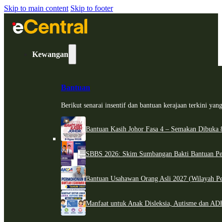
Skip to main content
Skip to footer
Kewangan
Bantuan
Berikut senarai insentif dan bantuan kerajaan terkini ya
Bantuan Kasih Johor Fasa 4 – Semakan Dibuka 8
SBBS 2026: Skim Sumbangan Bakti Bantuan Per
Bantuan Usahawan Orang Asli 2027 (Wilayah Pe
Manfaat untuk Anak Disleksia, Autisme dan 