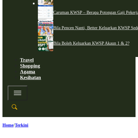
Caruman KWSP – Berapa Potongan Gaji Pekerj
Bila Pencen Nanti, Better Keluarkan KWSP Sed
Bila Boleh Keluarkan KWSP Akaun 1 & 2?
Travel
Shopping
Agama
Kesihatan
Home
Terkini