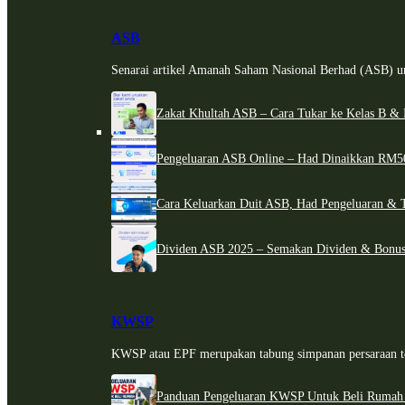
ASB
Senarai artikel Amanah Saham Nasional Berhad (ASB) un
Zakat Khultah ASB – Cara Tukar ke Kelas B & 
Pengeluaran ASB Online – Had Dinaikkan RM5
Cara Keluarkan Duit ASB, Had Pengeluaran & 
Dividen ASB 2025 – Semakan Dividen & Bonus
KWSP
KWSP atau EPF merupakan tabung simpanan persaraan te
Panduan Pengeluaran KWSP Untuk Beli Rumah