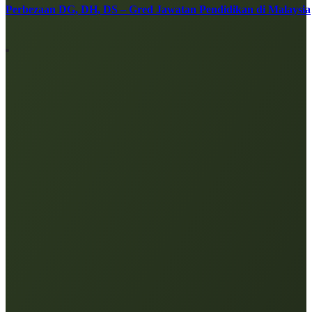
Perbezaan DG, DH, DS – Gred Jawatan Pendidikan di Malaysia