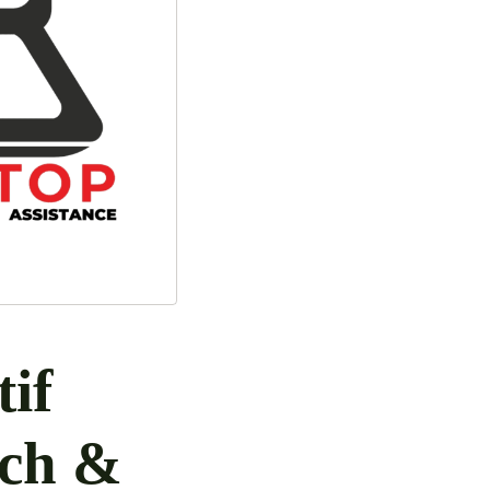
tif
tch &