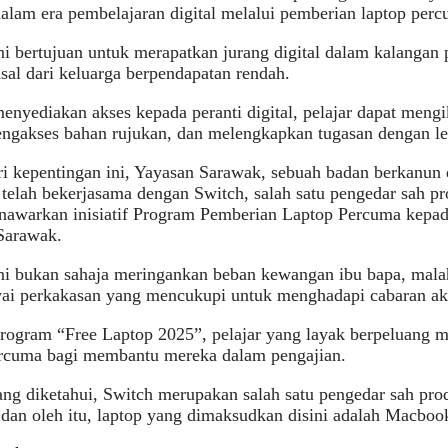
dalam era pembelajaran digital melalui pemberian laptop perc
 ini bertujuan untuk merapatkan jurang digital dalam kalangan
sal dari keluarga berpendapatan rendah.
nyediakan akses kepada peranti digital, pelajar dapat meng
engakses bahan rujukan, dan melengkapkan tugasan dengan leb
i kepentingan ini, Yayasan Sarawak, sebuah badan berkanun 
telah bekerjasama dengan Switch, salah satu pengedar sah p
awarkan inisiatif Program Pemberian Laptop Percuma kepada
Sarawak.
 ini bukan sahaja meringankan beban kewangan ibu bapa, mala
i perkakasan yang mencukupi untuk menghadapi cabaran aka
rogram “Free Laptop 2025”, pelajar yang layak berpeluang 
ercuma bagi membantu mereka dalam pengajian.
ang diketahui, Switch merupakan salah satu pengedar sah pr
dan oleh itu, laptop yang dimaksudkan disini adalah Macboo