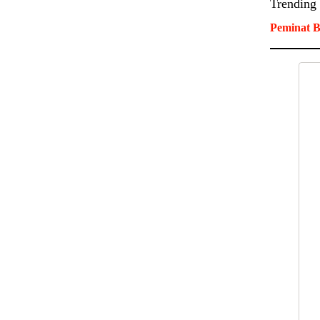
Trending
Peminat B