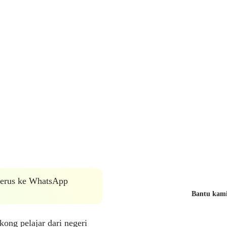
 terus ke WhatsApp
Bantu kami 
ong pelajar dari negeri