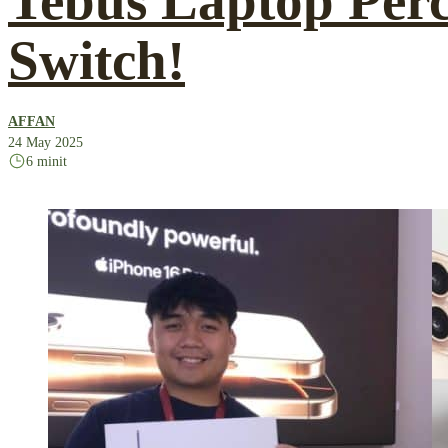
Tebus Laptop Per
Switch!
AFFAN
24 May 2025
6 minit