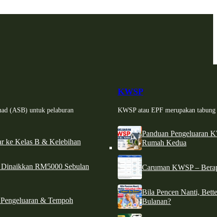
KWSP
had (ASB) untuk pelaburan
KWSP atau EPF merupakan tabung si
Panduan Pengeluaran 
r ke Kelas B & Kelebihan
Rumah Kedua
d Dinaikkan RM5000 Sebulan
Caruman KWSP – Berapa
Bila Pencen Nanti, Bet
 Pengeluaran & Tempoh
Bulanan?