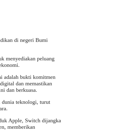
dikan di negeri Bumi
tuk menyediakan peluang
oekonomi.
i adalah bukti komitmen
 digital dan memastikan
ini dan berkuasa.
dunia teknologi, turut
ara.
duk Apple, Switch dijangka
ien, memberikan