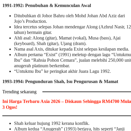
1991-1992: Penubuhan & Kemunculan Awal
Ditubuhkan di Johor Bahru oleh Mohd Johan Abd Aziz dari
Jojo’s Production.
Idea tercetus selepas Johan mendengar Along (Azhrul Nasir, 12
tahun) bermain gitar.
Ahli asal: Along (gitar), Mamat (vokal), Musa (bass), Ajai
(keyboard), Shah (gitar), Ujang (dram).
Nama asal Axis, ditukar kepada Exist selepas kesilapan media.
Album pertama “Exist” (1991) meletup dengan lagu “Untukmu
Ibu” dan “Rahsia Pohon Cemara”, jualan melebihi 250,000 unit
anugerah platinum berkembar.
“Untukmu Ibu” ke peringkat akhir Juara Lagu 1992.
1993-1994: Pengunduran Shah, Isu Pengurusan & Mamat
Trending sekarang
Ini Harga Terbaru Axia 2026 – Diskaun Sehingga RM4700 Mula
3 Ogos!
Shah keluar hujung 1992 kerana konflik.
Album kedua “Anugerah” (1993) berjaya, hits seperti “Janji