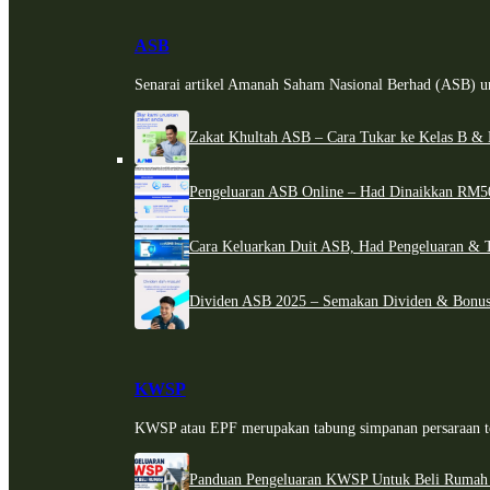
ASB
Senarai artikel Amanah Saham Nasional Berhad (ASB) un
Zakat Khultah ASB – Cara Tukar ke Kelas B & 
Pengeluaran ASB Online – Had Dinaikkan RM5
Cara Keluarkan Duit ASB, Had Pengeluaran & 
Dividen ASB 2025 – Semakan Dividen & Bonus
KWSP
KWSP atau EPF merupakan tabung simpanan persaraan te
Panduan Pengeluaran KWSP Untuk Beli Rumah