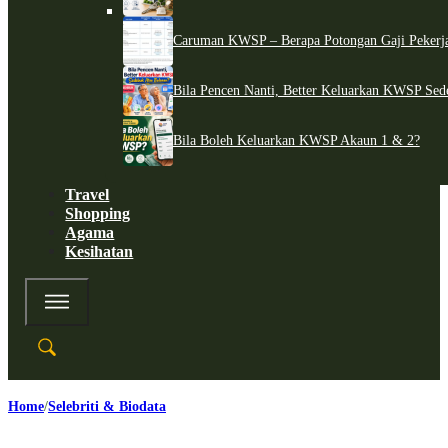
Caruman KWSP – Berapa Potongan Gaji Pekerj
Bila Pencen Nanti, Better Keluarkan KWSP Sed
Bila Boleh Keluarkan KWSP Akaun 1 & 2?
Travel
Shopping
Agama
Kesihatan
Home
Selebriti & Biodata