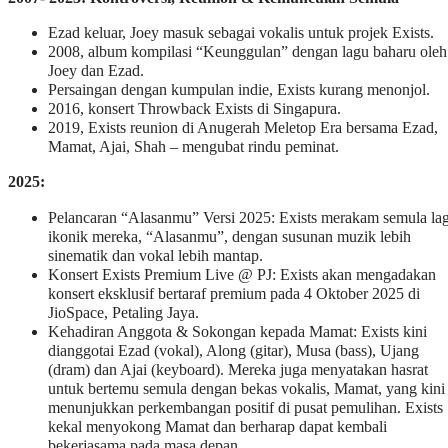
Ezad keluar, Joey masuk sebagai vokalis untuk projek Exists.
2008, album kompilasi “Keunggulan” dengan lagu baharu oleh
Joey dan Ezad.
Persaingan dengan kumpulan indie, Exists kurang menonjol.
2016, konsert Throwback Exists di Singapura.
2019, Exists reunion di Anugerah Meletop Era bersama Ezad,
Mamat, Ajai, Shah – mengubat rindu peminat.
2025:
Pelancaran “Alasanmu” Versi 2025: Exists merakam semula la
ikonik mereka, “Alasanmu”, dengan susunan muzik lebih
sinematik dan vokal lebih mantap.
Konsert Exists Premium Live @ PJ: Exists akan mengadakan
konsert eksklusif bertaraf premium pada 4 Oktober 2025 di
JioSpace, Petaling Jaya.
Kehadiran Anggota & Sokongan kepada Mamat: Exists kini
dianggotai Ezad (vokal), Along (gitar), Musa (bass), Ujang
(dram) dan Ajai (keyboard). Mereka juga menyatakan hasrat
untuk bertemu semula dengan bekas vokalis, Mamat, yang kini
menunjukkan perkembangan positif di pusat pemulihan. Exists
kekal menyokong Mamat dan berharap dapat kembali
bekerjasama pada masa depan.