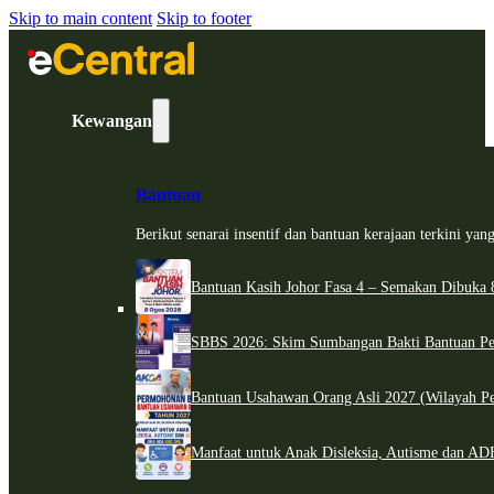
Skip to main content
Skip to footer
Kewangan
Bantuan
Berikut senarai insentif dan bantuan kerajaan terkini ya
Bantuan Kasih Johor Fasa 4 – Semakan Dibuka 8
SBBS 2026: Skim Sumbangan Bakti Bantuan Per
Bantuan Usahawan Orang Asli 2027 (Wilayah Pe
Manfaat untuk Anak Disleksia, Autisme dan 