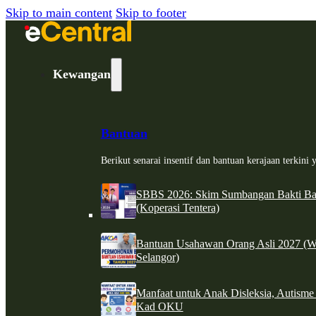
Skip to main content
Skip to footer
Kewangan
Bantuan
Berikut senarai insentif dan bantuan kerajaan terkin
SBBS 2026: Skim Sumbangan Bakti Ban
(Koperasi Tentera)
Bantuan Usahawan Orang Asli 2027 (W
Selangor)
Manfaat untuk Anak Disleksia, Autism
Kad OKU