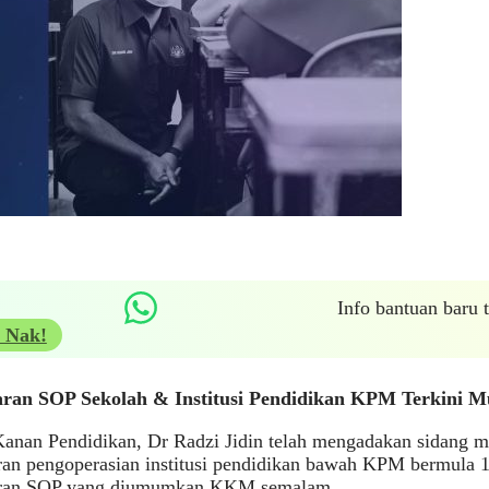
Info bantuan baru
 Nak!
ran SOP Sekolah & Institusi Pendidikan KPM Terkini Mu
anan Pendidikan, Dr Radzi Jidin telah mengadakan sidang m
an pengoperasian institusi pendidikan bawah KPM bermula 1 
ran SOP yang diumumkan KKM semalam.