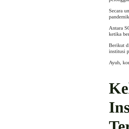
Secara u
pandemik
Antara S
ketika be
Berikut d
institusi
Ayuh, ko
Ke
In
Te