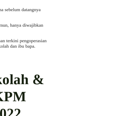
na sebelum datangnya
mun, hanya diwajibkan
an terkini pengoperasian
olah dan ibu bapa.
kolah &
 KPM
2022