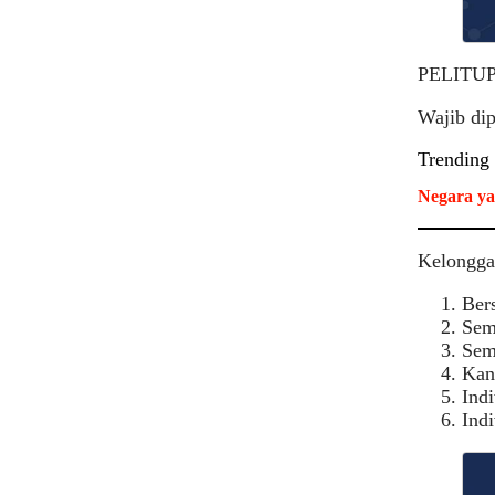
PELITU
Wajib dip
Trending
Negara ya
Kelonggar
Ber
Sem
Sema
Kan
Ind
Ind