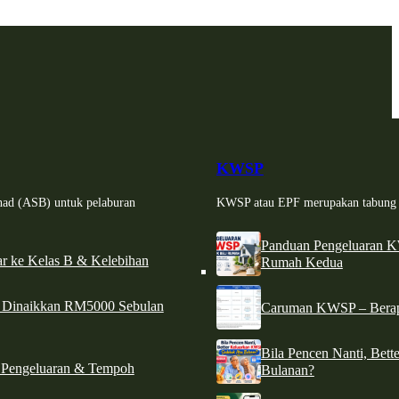
KWSP
had (ASB) untuk pelaburan
KWSP atau EPF merupakan tabung si
Panduan Pengeluaran 
r ke Kelas B & Kelebihan
Rumah Kedua
d Dinaikkan RM5000 Sebulan
Caruman KWSP – Berapa
Bila Pencen Nanti, Bet
 Pengeluaran & Tempoh
Bulanan?