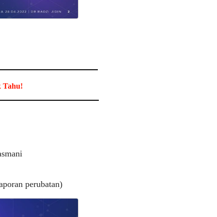
k Tahu!
jasmani
aporan perubatan)