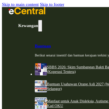
Skip to main content
Skip to footer
Kewangan
Bantuan
Berikut senarai insentif dan bantuan kerajaan terkin
SBBS 2026: Skim Sumbangan Bakti Ban
(Koperasi Tentera)
Bantuan Usahawan Orang Asli 2027 (W
Selangor)
Manfaat untuk Anak Disleksia, Autism
Kad OKU