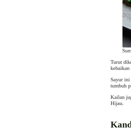
Sum
Turut dik
kebaikan 
Sayur ini
tumbuh pa
Kailan ju
Hijau.
Kand