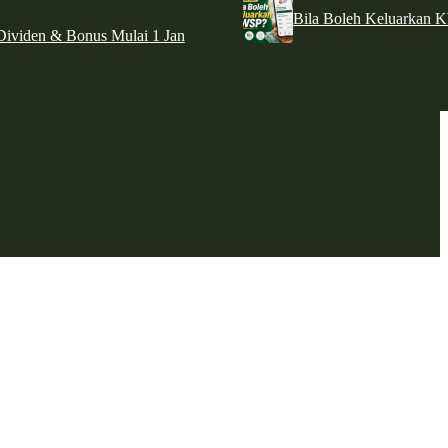
Bila Boleh Keluarkan 
ividen & Bonus Mulai 1 Jan