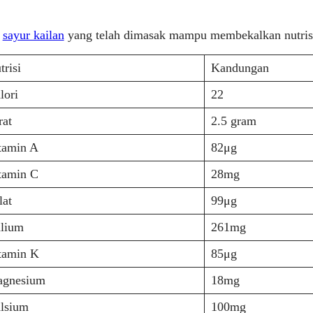
m
sayur kailan
yang telah dimasak mampu membekalkan nutrisi s
trisi
Kandungan
lori
22
rat
2.5 gram
tamin A
​82μg
tamin C
​28mg
lat
99μg
lium
​261mg
tamin K
​85μg
gnesium
​18mg
lsium
100mg