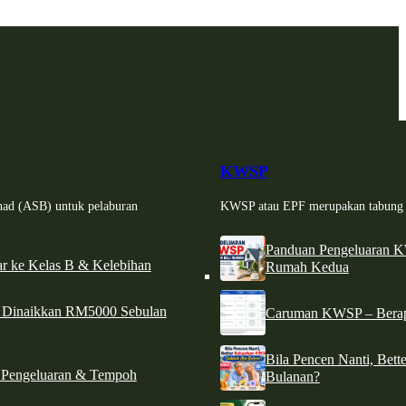
KWSP
had (ASB) untuk pelaburan
KWSP atau EPF merupakan tabung si
Panduan Pengeluaran 
r ke Kelas B & Kelebihan
Rumah Kedua
d Dinaikkan RM5000 Sebulan
Caruman KWSP – Berapa
Bila Pencen Nanti, Bet
 Pengeluaran & Tempoh
Bulanan?