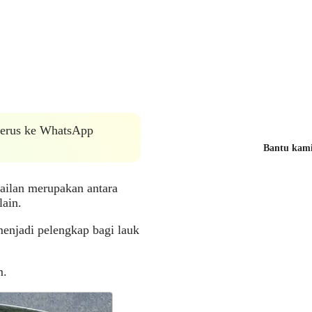
 terus ke WhatsApp
Bantu kami 
ailan merupakan antara
lain.
menjadi pelengkap bagi lauk
m.