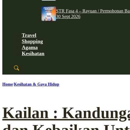
STR Fasa 4 – Rayuan / Permohonan Ba
30 Sept 2026
Travel
Shopping
Agama
Kesihatan
Home
Kesihatan & Gaya Hidup
Kailan : Kandunga