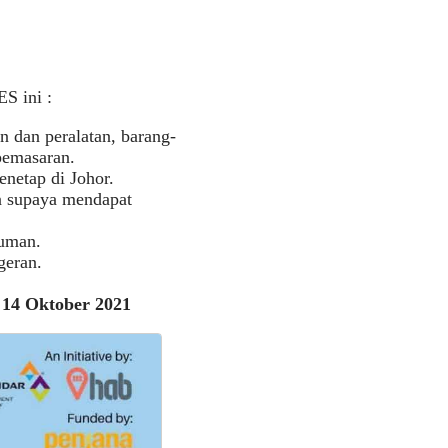
S ini :
 dan peralatan, barang-
pemasaran.
netap di Johor.
n supaya mendapat
luman.
geran.
:
14 Oktober 2021