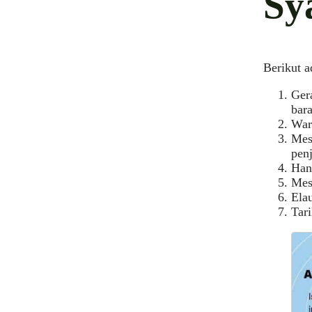
Sy
Berikut a
Ger
bar
War
Mes
pen
Han
Mes
Elau
Tar