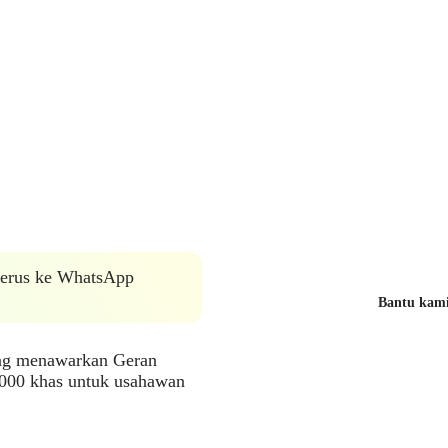
 terus ke WhatsApp
Bantu kami 
ang menawarkan Geran
,000 khas untuk usahawan