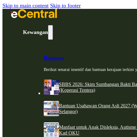
Skip to main content
Skip to footer
Kewangan
Bantuan
Berikut senarai insentif dan bantuan kerajaan terkin
SBBS 2026: Skim Sumbangan Bakti Ban
(Koperasi Tentera)
Bantuan Usahawan Orang Asli 2027 (W
Selangor)
Manfaat untuk Anak Disleksia, Autism
Kad OKU