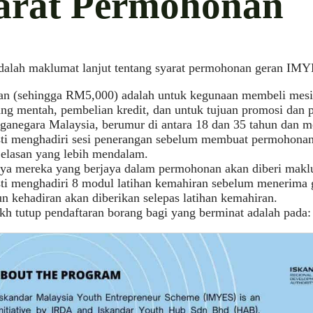
arat Permohonan
dalah maklumat lanjut tentang syarat permohonan geran IMYE
an (sehingga RM5,000) adalah untuk kegunaan membeli mesin
ang mentah, pembelian kredit, dan untuk tujuan promosi dan 
ganegara Malaysia, berumur di antara 18 dan 35 tahun dan me
ti menghadiri sesi penerangan sebelum membuat permohona
jelasan yang lebih mendalam.
ya mereka yang berjaya dalam permohonan akan diberi mak
ti menghadiri 8 modul latihan kemahiran sebelum menerima 
n kehadiran akan diberikan selepas latihan kemahiran.
ikh tutup pendaftaran borang bagi yang berminat adalah pada