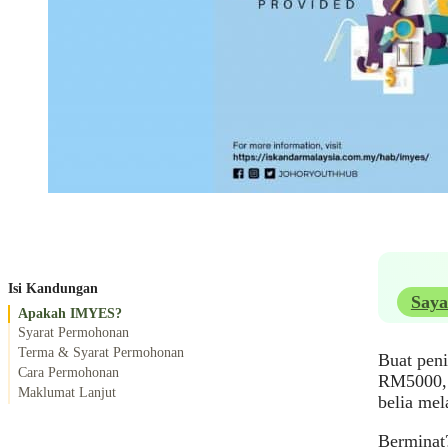
Isi Kandungan
Saya
Apakah IMYES?
Syarat Permohonan
Terma & Syarat Permohonan
Buat pen
Cara Permohonan
RM5000, 
Maklumat Lanjut
belia me
Berminat