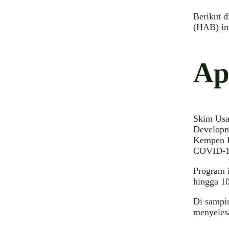
Berikut 
(HAB) in
Ap
Skim Usah
Developm
Kempen P
COVID-19
Program 
hingga 10
Di sampin
menyeles