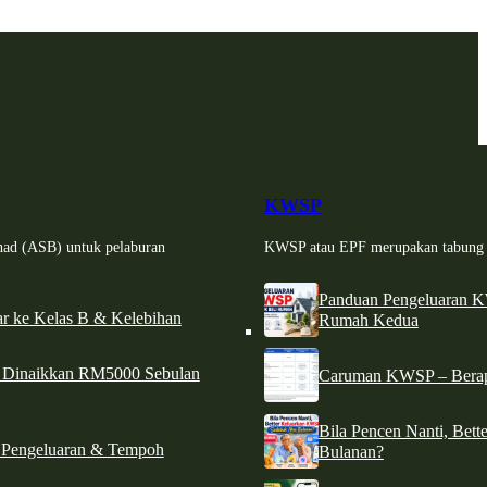
KWSP
had (ASB) untuk pelaburan
KWSP atau EPF merupakan tabung si
Panduan Pengeluaran 
r ke Kelas B & Kelebihan
Rumah Kedua
d Dinaikkan RM5000 Sebulan
Caruman KWSP – Berapa
Bila Pencen Nanti, Bet
 Pengeluaran & Tempoh
Bulanan?