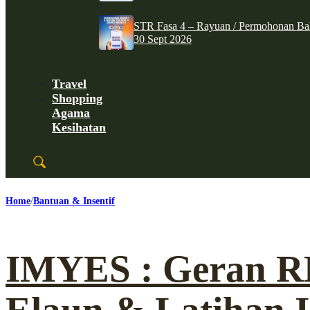
STR Fasa 4 – Rayuan / Permohonan Ba
30 Sept 2026
Travel
Shopping
Agama
Kesihatan
Home
Bantuan & Insentif
IMYES : Geran R