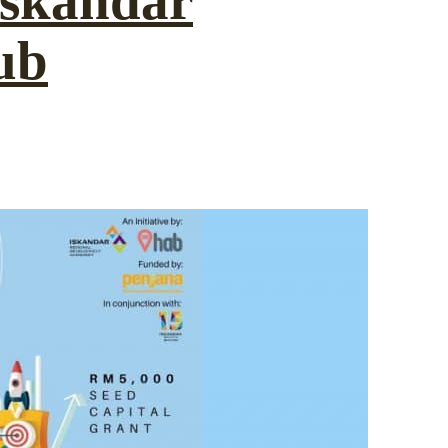
Iskandar
ub