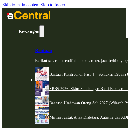
Skip to main content
Skip to footer
Kewangan
Bantuan
Berikut senarai insentif dan bantuan kerajaan terkini ya
Bantuan Kasih Johor Fasa 4 – Semakan Dibuka 8
SBBS 2026: Skim Sumbangan Bakti Bantuan Per
Bantuan Usahawan Orang Asli 2027 (Wilayah Pe
Manfaat untuk Anak Disleksia, Autisme dan 