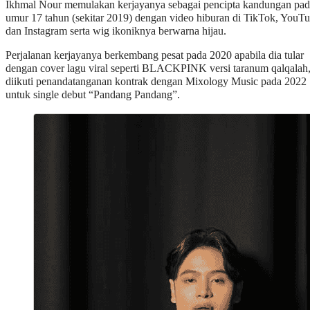
Ikhmal Nour memulakan kerjayanya sebagai pencipta kandungan pa
umur 17 tahun (sekitar 2019) dengan video hiburan di TikTok, YouT
dan Instagram serta wig ikoniknya berwarna hijau.
Perjalanan kerjayanya berkembang pesat pada 2020 apabila dia tular
dengan cover lagu viral seperti BLACKPINK versi taranum qalqalah
diikuti penandatanganan kontrak dengan Mixology Music pada 2022
untuk single debut “Pandang Pandang”.