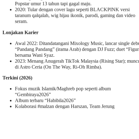
Popstar umur 13 tahun tapi gagal maju.
2020: Tular dengan cover lagu seperti BLACKPINK versi
taranum qalqalah, wig hijau ikonik, parodi, gaming dan video
seram.
Lonjakan Karier
Awal 2022: Ditandatangani Mixology Music, lancar single deb
“Pandang Pandang” (irama Arab) dengan DJ Fuzz; duet “Figur
bersama Wani Syaz.
2023: Menang Anugerah TikTok Malaysia (Rising Star); munc
di Astro Ceria (On The Way, Ri-Oh Rimba).
Terkini (2026)
Fokus muzik Islamik/Maghreb pop seperti album
“Gembiraya2026”
Album terbaru “Habibila2026”
Kolaborasi #malzan dengan Harszan, Team Jerung