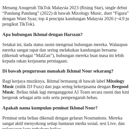
Menang Anugerah TikTok Malaysia 2023 (Rising Star), single debut
“Pandang Pandang” (2022) di bawah Mixology Music, duet “Figura”
dengan Wani Syaz; top 4 pencipta kandungan Malaysia 2026 (~4.9 ju
pengikut TikTok).
Apa hubungan Ikhmal dengan Harszan?
Setakat ini, tiada status rasmi mengenai hubungan mereka. Walaupun
mereka sangat rapat dan sering melakukan kandungan bersama
(dikenali sebagai “MalZan”), hubungan mereka buat masa ini lebih
kepada rakan kerjasama perniagaan.
Di bawah pengurusan manakah Ikhmal Nour sekarang?
Bagi kerjaya muziknya, Ikhmal bernaung di bawah label
Mixology
Music
(milik DJ Fuzz) dan juga sering bekerjasama dengan
Beegood
Music
. Beliau tidak lagi menganggotai AI Team secara rasmi dan kini
bergerak sebagai artis solo serta pempengaruh bebas.
Apakah nama kumpulan peminat Ikhmal Nour?
Peminat setia beliau dikenali dengan gelaran Nournations. Mereka
sangat aktif menyokong setiap hantaran media sosial, sesi Live, dan
pelancaran lagu terbaharu beliau.