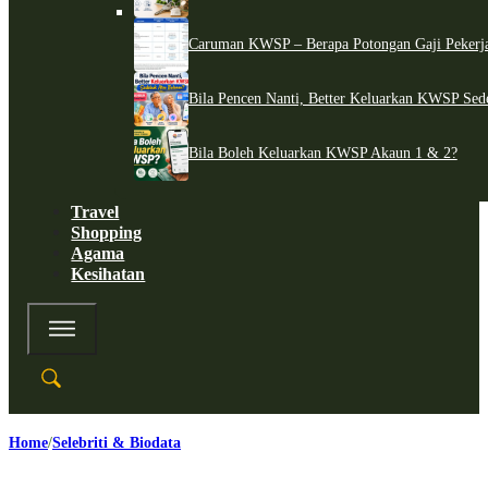
Caruman KWSP – Berapa Potongan Gaji Pekerj
Bila Pencen Nanti, Better Keluarkan KWSP Sed
Bila Boleh Keluarkan KWSP Akaun 1 & 2?
Travel
Shopping
Agama
Kesihatan
Home
Selebriti & Biodata