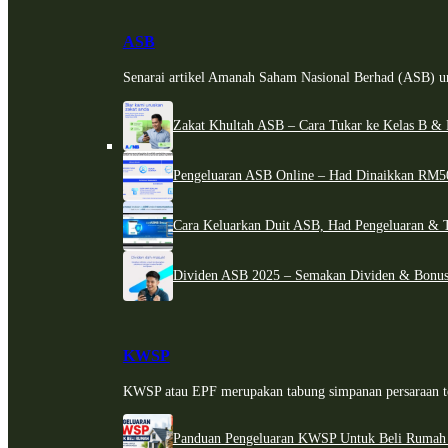
ASB
Senarai artikel Amanah Saham Nasional Berhad (ASB) un
Zakat Khultah ASB – Cara Tukar ke Kelas B & 
Pengeluaran ASB Online – Had Dinaikkan RM5
Cara Keluarkan Duit ASB, Had Pengeluaran & 
Dividen ASB 2025 – Semakan Dividen & Bonus
KWSP
KWSP atau EPF merupakan tabung simpanan persaraan te
Panduan Pengeluaran KWSP Untuk Beli Rumah