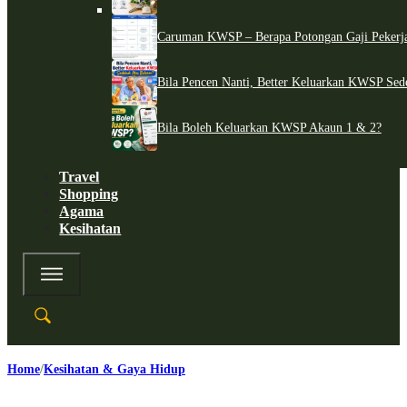
Caruman KWSP – Berapa Potongan Gaji Pekerj
Bila Pencen Nanti, Better Keluarkan KWSP Sed
Bila Boleh Keluarkan KWSP Akaun 1 & 2?
Travel
Shopping
Agama
Kesihatan
Home
Kesihatan & Gaya Hidup