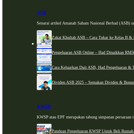
ASB
Senarai artikel Amanah Saham Nasional Berhad (ASB) un
Zakat Khultah ASB – Cara Tukar ke Kelas B & 
Pengeluaran ASB Online – Had Dinaikkan RM5
Cara Keluarkan Duit ASB, Had Pengeluaran & 
Dividen ASB 2025 – Semakan Dividen & Bonus
KWSP
KWSP atau EPF merupakan tabung simpanan persaraan te
Panduan Pengeluaran KWSP Untuk Beli Rumah