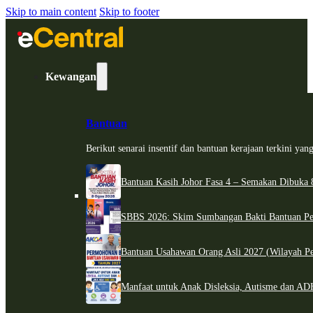
Skip to main content
Skip to footer
Kewangan
Bantuan
Berikut senarai insentif dan bantuan kerajaan terkini ya
Bantuan Kasih Johor Fasa 4 – Semakan Dibuka 8
SBBS 2026: Skim Sumbangan Bakti Bantuan Per
Bantuan Usahawan Orang Asli 2027 (Wilayah Pe
Manfaat untuk Anak Disleksia, Autisme dan 