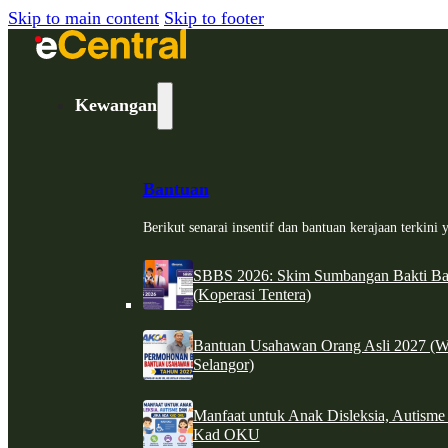
Skip to main content
Skip to footer
Kewangan
Bantuan
Berikut senarai insentif dan bantuan kerajaan terkin
SBBS 2026: Skim Sumbangan Bakti Ban
(Koperasi Tentera)
Bantuan Usahawan Orang Asli 2027 (W
Selangor)
Manfaat untuk Anak Disleksia, Autism
Kad OKU