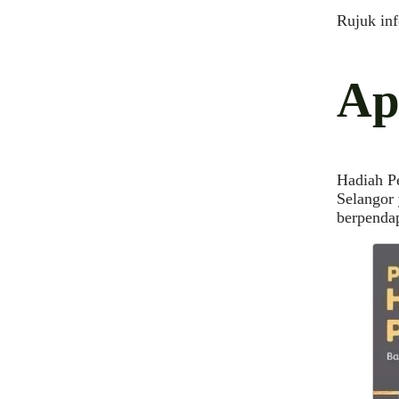
Rujuk inf
Ap
Hadiah Pe
Selangor
berpenda