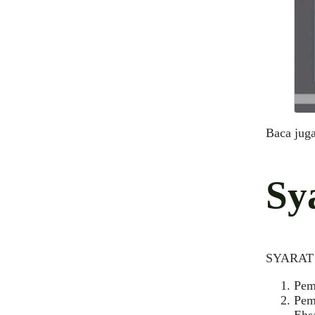
Baca jug
Sy
SYARAT K
Pem
Pem