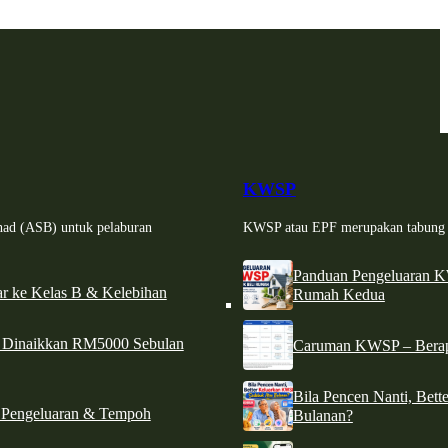
KWSP
had (ASB) untuk pelaburan
KWSP atau EPF merupakan tabung si
Panduan Pengeluaran 
r ke Kelas B & Kelebihan
Rumah Kedua
d Dinaikkan RM5000 Sebulan
Caruman KWSP – Berapa
Bila Pencen Nanti, Bet
 Pengeluaran & Tempoh
Bulanan?