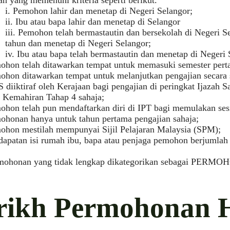
n yang memenuhi kriteria seperti berikut.
i. Pemohon lahir dan menetap di Negeri Selangor;
ii. Ibu atau bapa lahir dan menetap di Selangor
iii. Pemohon telah bermastautin dan bersekolah di Negeri Se
tahun dan menetap di Negeri Selangor;
iv. Ibu atau bapa telah bermastautin dan menetap di Negeri
ohon telah ditawarkan tempat untuk memasuki semester pert
ohon ditawarkan tempat untuk melanjutkan pengajian secara
 diiktiraf oleh Kerajaan bagi pengajian di peringkat Ijazah
l Kemahiran Tahap 4 sahaja;
ohon telah pun mendaftarkan diri di IPT bagi memulakan sesi
ohonan hanya untuk tahun pertama pengajian sahaja;
ohon mestilah mempunyai Sijil Pelajaran Malaysia (SPM);
dapatan isi rumah ibu, bapa atau penjaga pemohon berjumla
mohonan yang tidak lengkap dikategorikan sebagai PE
rikh Permohonan 