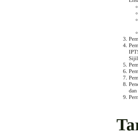
Ehsa
Pem
Pem
IPTS
Siji
Pem
Pem
Pem
Pen
dan
Per
Ta