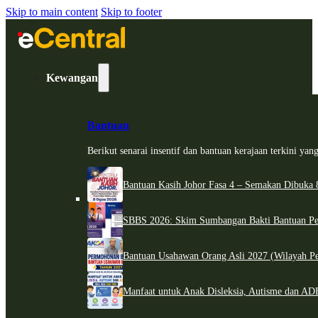
Skip to main content
Skip to footer
Kewangan
Bantuan
Berikut senarai insentif dan bantuan kerajaan terkini ya
Bantuan Kasih Johor Fasa 4 – Semakan Dibuka 8
SBBS 2026: Skim Sumbangan Bakti Bantuan Per
Bantuan Usahawan Orang Asli 2027 (Wilayah Pe
Manfaat untuk Anak Disleksia, Autisme dan 