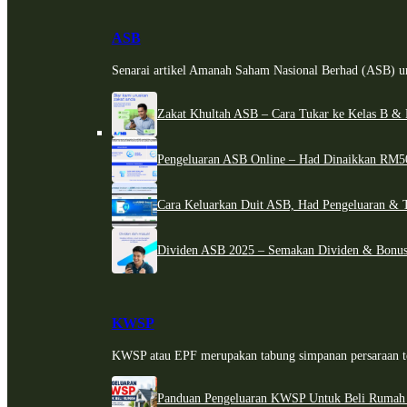
ASB
Senarai artikel Amanah Saham Nasional Berhad (ASB) un
Zakat Khultah ASB – Cara Tukar ke Kelas B & 
Pengeluaran ASB Online – Had Dinaikkan RM5
Cara Keluarkan Duit ASB, Had Pengeluaran & 
Dividen ASB 2025 – Semakan Dividen & Bonus
KWSP
KWSP atau EPF merupakan tabung simpanan persaraan te
Panduan Pengeluaran KWSP Untuk Beli Rumah