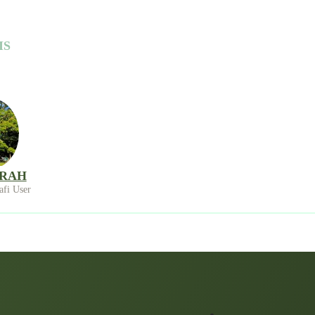
IS
RAH
afi User