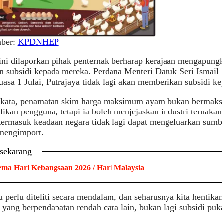
ber:
KPDNHEP
ni dilaporkan pihak penternak berharap kerajaan mengapung
 subsidi kepada mereka. Perdana Menteri Datuk Seri Ismail 
uasa 1 Julai, Putrajaya tidak lagi akan memberikan subsidi k
rkata, penamatan skim harga maksimum ayam bukan bermaksu
kan pengguna, tetapi ia boleh menjejaskan industri ternak
termasuk keadaan negara tidak lagi dapat mengeluarkan sumb
 mengimport.
 sekarang
ma Hari Kebangsaan 2026 / Hari Malaysia
u perlu diteliti secara mendalam, dan seharusnya kita hentik
yang berpendapatan rendah cara lain, bukan lagi subsidi puka