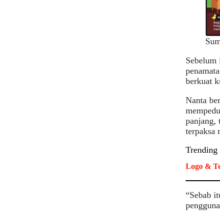
Sum
Sebelum i
penamatan
berkuat k
Nanta be
mempeduli
panjang, 
terpaksa
Trending
Logo & Te
“Sebab it
pengguna 