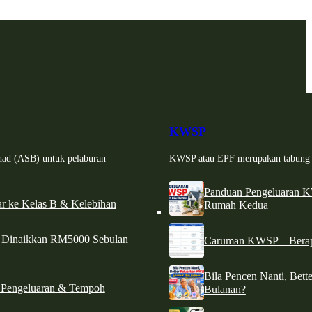
KWSP
had (ASB) untuk pelaburan
KWSP atau EPF merupakan tabung si
Panduan Pengeluaran 
r ke Kelas B & Kelebihan
Rumah Kedua
d Dinaikkan RM5000 Sebulan
Caruman KWSP – Berapa
Bila Pencen Nanti, Bet
 Pengeluaran & Tempoh
Bulanan?