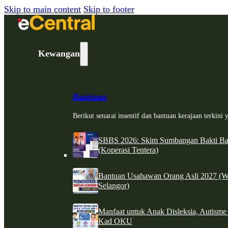
Skip to main content
Skip to footer
Kewangan
Bantuan
Berikut senarai insentif dan bantuan kerajaan terkin
SBBS 2026: Skim Sumbangan Bakti Ban
(Koperasi Tentera)
Bantuan Usahawan Orang Asli 2027 (W
Selangor)
Manfaat untuk Anak Disleksia, Autism
Kad OKU