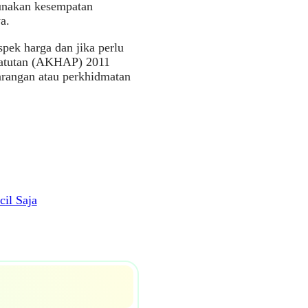
gunakan kesempatan
a.
ek harga dan jika perlu
catutan (AKHAP) 2011
arangan atau perkhidmatan
il Saja