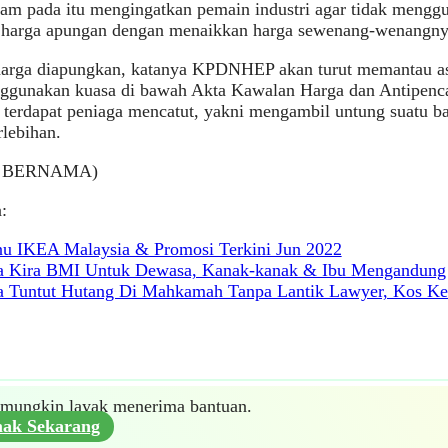
lam pada itu mengingatkan pemain industri agar tidak meng
 harga apungan dengan menaikkan harga sewenang-wenangny
harga diapungkan, katanya KPDNHEP akan turut memantau asp
ggunakan kuasa di bawah Akta Kawalan Harga dan Antipen
 terdapat peniaga mencatut, yakni mengambil untung suatu b
rlebihan.
: BERNAMA)
:
u IKEA Malaysia & Promosi Terkini Jun 2022
a Kira BMI Untuk Dewasa, Kanak-kanak & Ibu Mengandung
a Tuntut Hutang Di Mahkamah Tanpa Lantik Lawyer, Kos Kec
mungkin layak menerima bantuan.
ak Sekarang