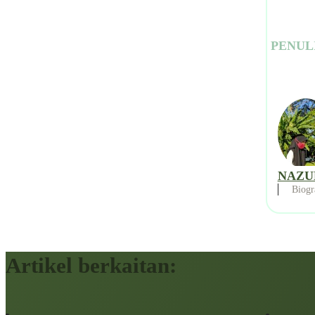
PENUL
NAZU
Biogr
Artikel berkaitan: