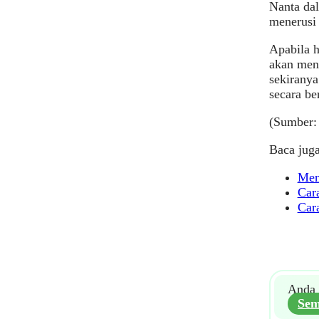
Nanta da
menerusi
Apabila 
akan men
sekiranya
secara be
(Sumber
Baca juga
Men
Car
Car
Anda 
Sem