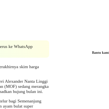
 terus ke WhatsApp
Bantu kami 
erakhirnya skim harga
ri Alexander Nanta Linggi
gan (MOF) sedang merangka
adkan hujung bulan ini.
telur bagi Semenanjung
n ayam bulat super