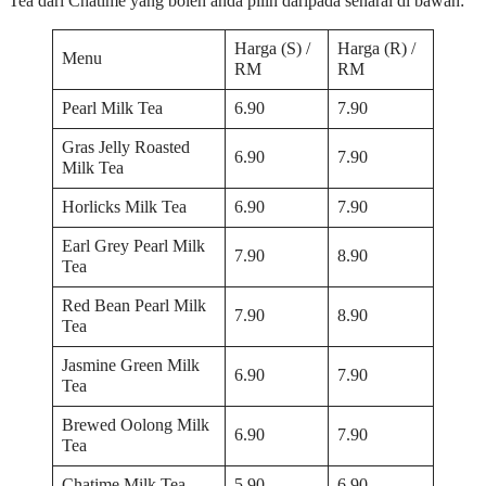
Tea dari Chatime yang boleh anda pilih daripada senarai di bawah:
Harga (S) /
Harga (R) /
Menu
RM
RM
Pearl Milk Tea
6.90
7.90
Gras Jelly Roasted
6.90
7.90
Milk Tea
Horlicks Milk Tea
6.90
7.90
Earl Grey Pearl Milk
7.90
8.90
Tea
Red Bean Pearl Milk
7.90
8.90
Tea
Jasmine Green Milk
6.90
7.90
Tea
Brewed Oolong Milk
6.90
7.90
Tea
Chatime Milk Tea
5.90
6.90