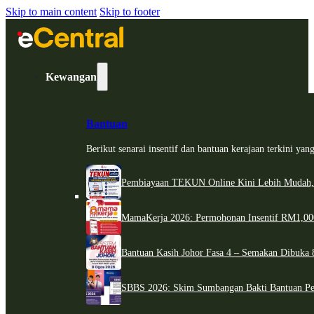
Skip to main content
Skip to footer
Kewangan
Bantuan
Berikut senarai insentif dan bantuan kerajaan terkini ya
Pembiayaan TEKUN Online Kini Lebih Mudah,
MamaKerja 2026: Permohonan Insentif RM1,000
Bantuan Kasih Johor Fasa 4 – Semakan Dibuka 8
SBBS 2026: Skim Sumbangan Bakti Bantuan Per