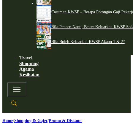
Caruman KWSP – Berapa Potongan Gaji Pekerj
Bila Pencen Nanti, Better Keluarkan KWSP Sed
Bila Boleh Keluarkan KWSP Akaun 1 & 2?
Travel
Shopping
Agama
Kesihatan
Home
Shopping & Gajet
Promo & Diskaun