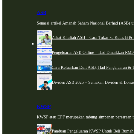
ASB
Senarai artikel Amanah Saham Nasional Berhad (ASB) un
Zakat Khultah ASB – Cara Tukar ke Kelas B & 
Pengeluaran ASB Online – Had Dinaikkan RM5
Cara Keluarkan Duit ASB, Had Pengeluaran & 
Dividen ASB 2025 – Semakan Dividen & Bonus
KWSP
KWSP atau EPF merupakan tabung simpanan persaraan te
Panduan Pengeluaran KWSP Untuk Beli Rumah