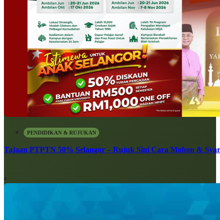
PENDIDIKAN & RUJUKAN
Tajaan PTPTN 50% Selangor – Rujuk Sini Cara Mohon & Syar