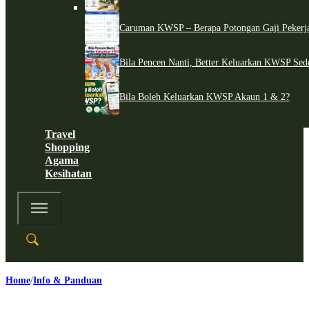
Caruman KWSP – Berapa Potongan Gaji Pekerj
Bila Pencen Nanti, Better Keluarkan KWSP Sed
Bila Boleh Keluarkan KWSP Akaun 1 & 2?
Travel
Shopping
Agama
Kesihatan
Home
Info & Panduan