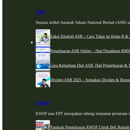
ASB
Senarai artikel Amanah Saham Nasional Berhad (ASB) un
Zakat Khultah ASB – Cara Tukar ke Kelas B & 
Pengeluaran ASB Online – Had Dinaikkan RM5
Cara Keluarkan Duit ASB, Had Pengeluaran & 
Dividen ASB 2025 – Semakan Dividen & Bonus
KWSP
KWSP atau EPF merupakan tabung simpanan persaraan te
Panduan Pengeluaran KWSP Untuk Beli Rumah