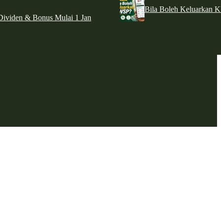
Bila Boleh Keluarkan 
ividen & Bonus Mulai 1 Jan