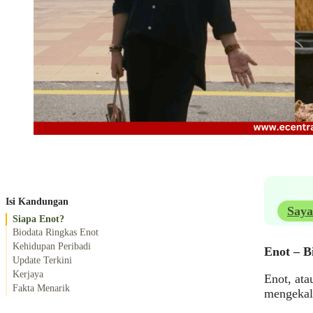
Isi Kandungan
Saya
Siapa Enot?
Biodata Ringkas Enot
Kehidupan Peribadi
Enot – B
Update Terkini
Kerjaya
Enot, ata
Fakta Menarik
mengekalk