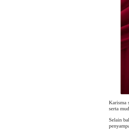
Karisma s
serta mud
Selain ba
penyampai