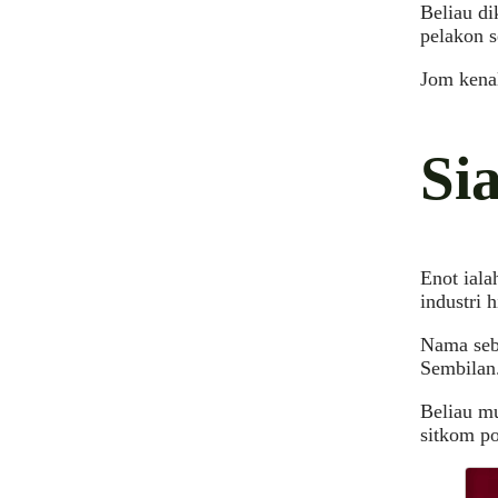
Beliau d
pelakon s
Jom kenal
Si
Enot iala
industri 
Nama sebe
Sembilan
Beliau m
sitkom po