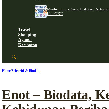
Manfaat untuk Anak Disleksia, Autism
Kad OKU
Travel
Shopping
Agama
Kesihatan
Home
Selebriti & Biodata
Enot – Biodata, K