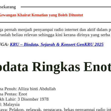
 sekarang
ewangan Khairat Kematian yang Boleh Dituntut
ga pernah menjadi penyampai radio internet dan aktif dalam 
ranlah beliau relevan sehingga kini kerana dirinya yang serba
UGA:
KRU – Biodata, Sejarah & Konsert GenKRU 2025
odata Ringkas Eno
a Penuh: Alliza binti Abdullah
a Pentas: Enot
ikh Lahir: 3 Disember 1978
l: Malaysia
aya: Pelakon, pelawak, pengacara, bekas penyampai radio int