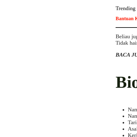
Trending
Bantuan K
Beliau ju
Tidak hai
BACA J
Bi
Nam
Nam
Tar
Asa
Kerj