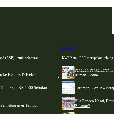
KWSP
had (ASB) untuk pelaburan
KWSP atau EPF merupakan tabung si
Panduan Pengeluaran 
r ke Kelas B & Kelebihan
Rumah Kedua
d Dinaikkan RM5000 Sebulan
Caruman KWSP – Berapa
Bila Pencen Nanti, Bet
 Pengeluaran & Tempoh
Bulanan?