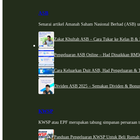
ASB
Senarai artikel Amanah Saham Nasional Berhad (ASB) un
Zakat Khultah ASB – Cara Tukar ke Kelas B & 
Pengeluaran ASB Online – Had Dinaikkan RM5
Cara Keluarkan Duit ASB, Had Pengeluaran & 
Dividen ASB 2025 – Semakan Dividen & Bonus
KWSP
KWSP atau EPF merupakan tabung simpanan persaraan te
Panduan Pengeluaran KWSP Untuk Beli Rumah