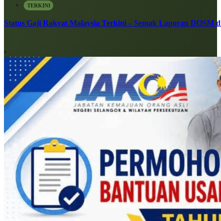
TERKINI
Status Gaji Rakyat Malaysia Terkini – Semak Laporan DOSM di