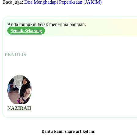
Baca juga:
Doa Menghadapi Peperiksaan (JAKIM)
Anda mungkin layak menerima bantuan.
Semak Sekarang
PENULIS
NAZIRAH
Bantu kami share artikel ini: