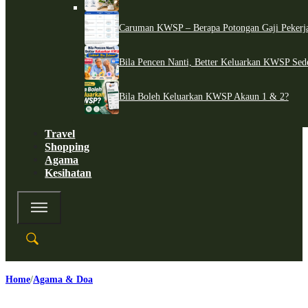
Caruman KWSP – Berapa Potongan Gaji Pekerj
Bila Pencen Nanti, Better Keluarkan KWSP Sed
Bila Boleh Keluarkan KWSP Akaun 1 & 2?
Travel
Shopping
Agama
Kesihatan
Home
Agama & Doa