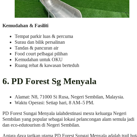
Kemudahan & Fasiliti
Tempat parkir luas & percuma
Surau dan bilik persalinan
Tandas & pancuran air
Food court pelbagai pilihan
Kemudahan untuk OKU
Ruang rehat & kawasan berteduh
6. PD Forest Sg Menyala
Alamat: N8, 71000 Si Rusa, Negeri Sembilan, Malaysia.
Waktu Operasi: Setiap hari, 8 AM–5 PM.
PD Forest Sungai Menyala ialahdestinasi mesra keluarga Negeri
Sembilan yang popular sebagai lokasi pelancongan alam semula jadi
dan eco-edutourism di Negeri Sembilan.
Antara daya tarikan utama PD Forest Sungai Menyala adalah trail hut