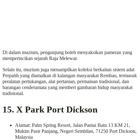
Di dalam muzium, pengunjung boleh menyaksikan pameran yang
memperincikan sejarah Raja Melewar.
Selain itu, muzium juga menampilkan koleksi berkaitan sistem adat
Perpatih yang diamalkan di kalangan masyarakat Rembau, termasuk
peralatan pertukangan, alat pertanian, permainan tradisional, dan
barangan cenderamata yang memberi gambaran hidup masyarakat
tradisional.
15. X Park Port Dickson
Alamat: Palm Spring Resort, Jalan Pantai Batu 13 KM 21,
Mukim Pasir Panjang, Negeri Sembilan, 71250 Port Dickson,
Malaysia