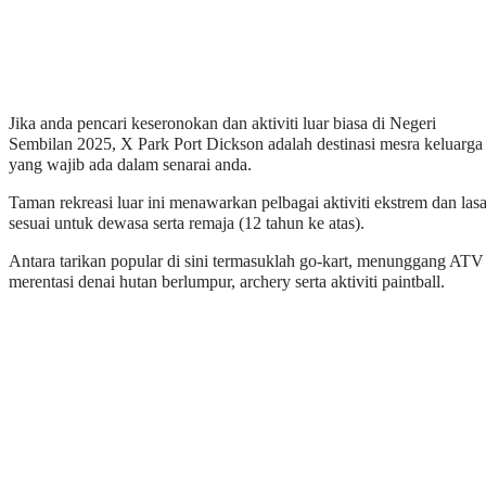
Jika anda pencari keseronokan dan aktiviti luar biasa di Negeri
Sembilan 2025, X Park Port Dickson adalah destinasi mesra keluarga
yang wajib ada dalam senarai anda.
Taman rekreasi luar ini menawarkan pelbagai aktiviti ekstrem dan las
sesuai untuk dewasa serta remaja (12 tahun ke atas).
Antara tarikan popular di sini termasuklah go-kart, menunggang ATV
merentasi denai hutan berlumpur, archery serta aktiviti paintball.