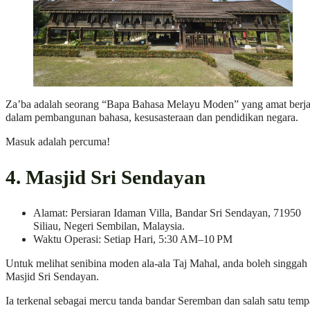
Za’ba adalah seorang “Bapa Bahasa Melayu Moden” yang amat berj
dalam pembangunan bahasa, kesusasteraan dan pendidikan negara.
Masuk adalah percuma!
4. Masjid Sri Sendayan
Alamat: Persiaran Idaman Villa, Bandar Sri Sendayan, 71950
Siliau, Negeri Sembilan, Malaysia.
Waktu Operasi: Setiap Hari, 5:30 AM–10 PM
Untuk melihat senibina moden ala-ala Taj Mahal, anda boleh singgah 
Masjid Sri Sendayan.
Ia terkenal sebagai mercu tanda bandar Seremban dan salah satu temp