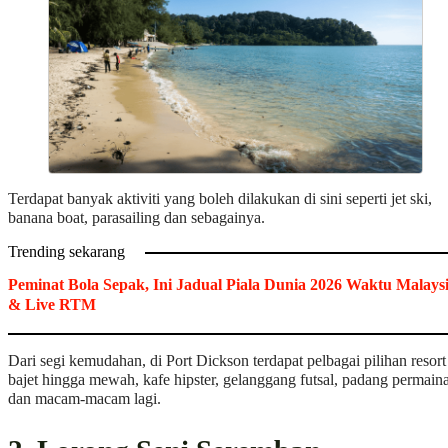
Terdapat banyak aktiviti yang boleh dilakukan di sini seperti jet ski,
banana boat, parasailing dan sebagainya.
Trending sekarang
Peminat Bola Sepak, Ini Jadual Piala Dunia 2026 Waktu Malays
& Live RTM
Dari segi kemudahan, di Port Dickson terdapat pelbagai pilihan resort
bajet hingga mewah, kafe hipster, gelanggang futsal, padang permain
dan macam-macam lagi.