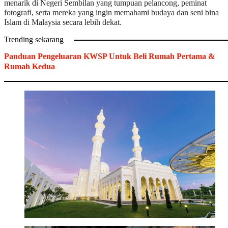
menarik di Negeri Sembilan yang tumpuan pelancong, peminat
fotografi, serta mereka yang ingin memahami budaya dan seni bina
Islam di Malaysia secara lebih dekat.
Trending sekarang
Panduan Pengeluaran KWSP Untuk Beli Rumah Pertama &
Rumah Kedua