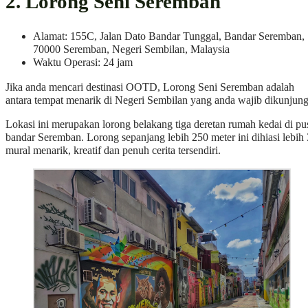
2. Lorong Seni Seremban
Alamat: 155C, Jalan Dato Bandar Tunggal, Bandar Seremban,
70000 Seremban, Negeri Sembilan, Malaysia
Waktu Operasi: 24 jam
Jika anda mencari destinasi OOTD, Lorong Seni Seremban adalah
antara tempat menarik di Negeri Sembilan yang anda wajib dikunjung
Lokasi ini merupakan lorong belakang tiga deretan rumah kedai di pu
bandar Seremban. Lorong sepanjang lebih 250 meter ini dihiasi lebih
mural menarik, kreatif dan penuh cerita tersendiri.