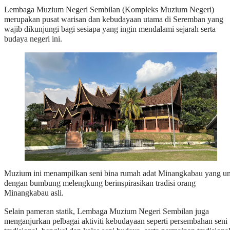
Lembaga Muzium Negeri Sembilan (Kompleks Muzium Negeri)
merupakan pusat warisan dan kebudayaan utama di Seremban yang
wajib dikunjungi bagi sesiapa yang ingin mendalami sejarah serta
budaya negeri ini.
Muzium ini menampilkan seni bina rumah adat Minangkabau yang u
dengan bumbung melengkung berinspirasikan tradisi orang
Minangkabau asli.
Selain pameran statik, Lembaga Muzium Negeri Sembilan juga
menganjurkan pelbagai aktiviti kebudayaan seperti persembahan seni