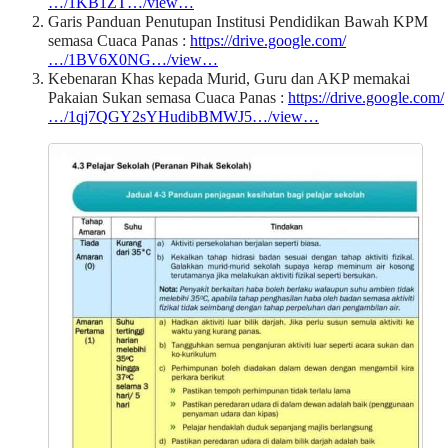
…/1KB1ZT…/view…
Garis Panduan Penutupan Institusi Pendidikan Bawah KPM
semasa Cuaca Panas :
https://drive.google.com/
…/1BV6X0NG…/view…
Kebenaran Khas kepada Murid, Guru dan AKP memakai
Pakaian Sukan semasa Cuaca Panas :
https://drive.google.com/
…/1qj7QGY2sYHudibBMWJ5…/view…