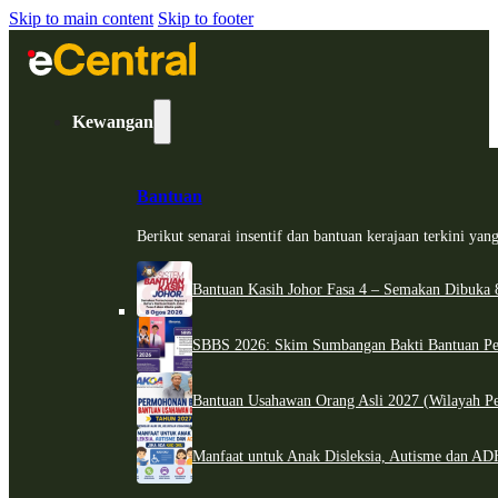
Skip to main content
Skip to footer
Kewangan
Bantuan
Berikut senarai insentif dan bantuan kerajaan terkini ya
Bantuan Kasih Johor Fasa 4 – Semakan Dibuka 8
SBBS 2026: Skim Sumbangan Bakti Bantuan Per
Bantuan Usahawan Orang Asli 2027 (Wilayah Pe
Manfaat untuk Anak Disleksia, Autisme dan 