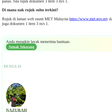
panas. Sila rujuk dokumen 3 item 3 m/s 1.
Di mana nak rujuk suhu terkini?
Rujuk di laman web rasmi MET Malaysia
https://www.met.gov.my
d
juga dokumen 1 item 3 m/s 1.
Anda mungkin layak menerima bantuan.
Semak Sekarang
PENULIS
NAZURAH