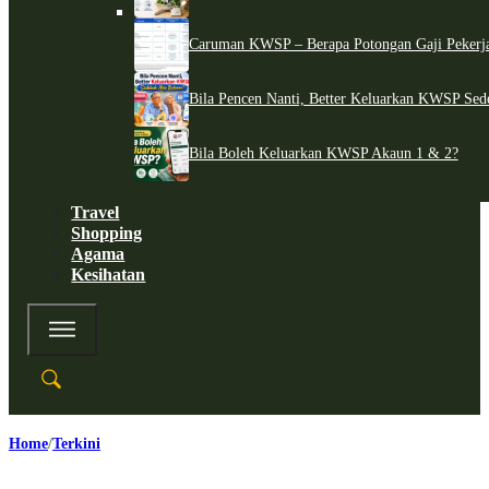
Caruman KWSP – Berapa Potongan Gaji Pekerj
Bila Pencen Nanti, Better Keluarkan KWSP Sed
Bila Boleh Keluarkan KWSP Akaun 1 & 2?
Travel
Shopping
Agama
Kesihatan
Home
Terkini