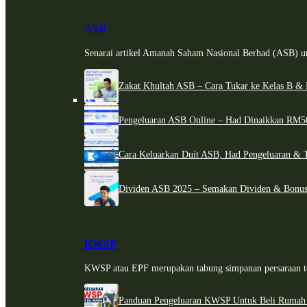
ASB
Senarai artikel Amanah Saham Nasional Berhad (ASB) un
Zakat Khultah ASB – Cara Tukar ke Kelas B & 
Pengeluaran ASB Online – Had Dinaikkan RM5
Cara Keluarkan Duit ASB, Had Pengeluaran & 
Dividen ASB 2025 – Semakan Dividen & Bonus
KWSP
KWSP atau EPF merupakan tabung simpanan persaraan te
Panduan Pengeluaran KWSP Untuk Beli Rumah