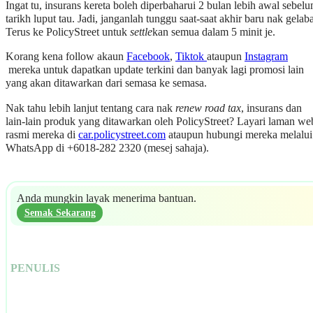
Ingat tu, insurans kereta boleh diperbaharui 2 bulan lebih awal sebel
tarikh luput tau. Jadi, janganlah tunggu saat-saat akhir baru nak gelab
Terus ke PolicyStreet untuk
settle
kan semua dalam 5 minit je.
Korang kena follow akaun
Facebook
,
Tiktok
ataupun
Instagram
mereka untuk dapatkan update terkini dan banyak lagi promosi lain
yang akan ditawarkan dari semasa ke semasa.
Nak tahu lebih lanjut tentang cara nak
renew road tax
, insurans dan
lain-lain produk yang ditawarkan oleh PolicyStreet? Layari laman we
rasmi mereka di
car.policystreet.com
ataupun hubungi mereka melalui
WhatsApp di +6018-282 2320 (mesej sahaja).
Anda mungkin layak menerima bantuan.
Semak Sekarang
PENULIS