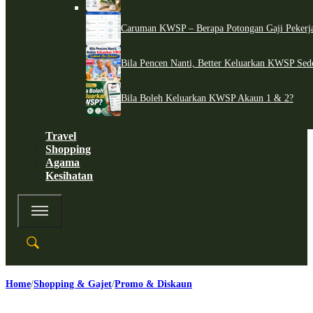
Caruman KWSP – Berapa Potongan Gaji Pekerj
Bila Pencen Nanti, Better Keluarkan KWSP Sed
Bila Boleh Keluarkan KWSP Akaun 1 & 2?
Travel
Shopping
Agama
Kesihatan
Home
Shopping & Gajet
Promo & Diskaun