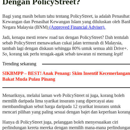
Dengan PolicyStreet?
Bagi yang masih belum tahu tentang PolicyStreet, ia adalah Penasihat
Kewangan dan Penasihat Kewangan Islam yang diluluskan oleh Ban
Negara Malaysia (BNM)
(Approved Financial Adviser).
Jadi, kenapa mesti renew road tax dengan PolicyStreet? Dah tentulah
sebab PolicyStreet menawarkan cukai jalan termurah di Malaysia,
tambah lagi dengan diskaun sehingga 80% untuk semua ahli Drive+.
So,
korang tak perlu teragak-agak sebab tawaran ni memang
legit!
Trending sekarang
SIKBMPP – BEST! Anak Penang: Skim Insentif Kecemerlangan
Bakat Muda Pulau Pinang
Menariknya, melalui laman web PolicyStreet ni juga, korang boleh
memilih daripada lima syarikat insurans yang dipercayai atau
membandingkan sebut harga daripada 12 syarikat insurans untuk
mencari pilihan yang paling sesuai dengan bajet dan keperluan korang
Hanya di PolicyStreet juga, pelanggan boleh menyesuaikan ciri
perlindungan kereta mereka dengan memilih mana-mana perlindunga