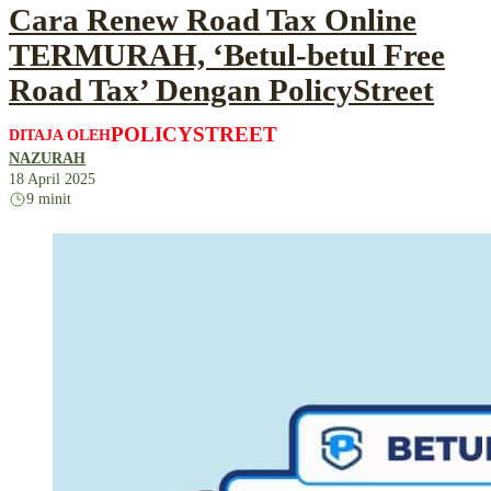
Cara Renew Road Tax Online
TERMURAH, ‘Betul-betul Free
Road Tax’ Dengan PolicyStreet
POLICYSTREET
DITAJA OLEH
NAZURAH
18 April 2025
9 minit