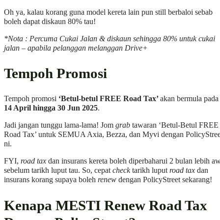
Oh ya, kalau korang guna model kereta lain pun still berbaloi sebab
boleh dapat diskaun 80% tau!
*Nota : Percuma Cukai Jalan & diskaun sehingga 80% untuk cukai
jalan – apabila pelanggan melanggan Drive+
Tempoh Promosi
Tempoh promosi
‘Betul-betul FREE Road Tax’
akan bermula pada
14 April hingga 30 Jun 2025
.
Jadi jangan tunggu lama-lama! Jom
grab
tawaran ‘Betul-Betul FREE
Road Tax’ untuk SEMUA Axia, Bezza, dan Myvi dengan PolicyStree
ni.
FYI,
road tax
dan insurans kereta boleh diperbaharui 2 bulan lebih a
sebelum tarikh luput tau. So, cepat
check
tarikh luput
road tax
dan
insurans korang supaya boleh
renew
dengan PolicyStreet sekarang!
Kenapa MESTI Renew Road Tax