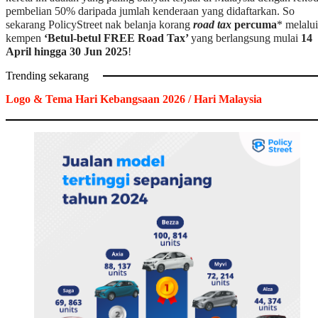
pembelian 50% daripada jumlah kenderaan yang didaftarkan. So
sekarang PolicyStreet nak belanja korang
road tax
percuma
*
melalui
kempen
‘Betul-betul FREE Road Tax’
yang berlangsung mulai
14
April hingga 30 Jun 2025
!
Trending sekarang
Logo & Tema Hari Kebangsaan 2026 / Hari Malaysia