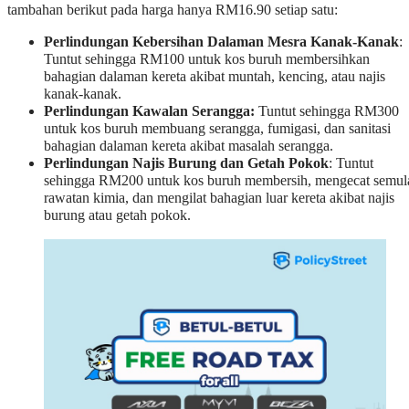
tambahan berikut pada harga hanya RM16.90 setiap satu:
Perlindungan Kebersihan Dalaman Mesra Kanak-Kanak
:
Tuntut sehingga RM100 untuk kos buruh membersihkan
bahagian dalaman kereta akibat muntah, kencing, atau najis
kanak-kanak.
Perlindungan Kawalan Serangga:
Tuntut sehingga RM300
untuk kos buruh membuang serangga, fumigasi, dan sanitasi
bahagian dalaman kereta akibat masalah serangga.
Perlindungan Najis Burung dan Getah Pokok
: Tuntut
sehingga RM200 untuk kos buruh membersih, mengecat semul
rawatan kimia, dan mengilat bahagian luar kereta akibat najis
burung atau getah pokok.