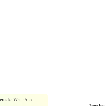
 terus ke WhatsApp
Bantu kami 