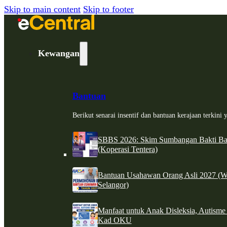
Skip to main content
Skip to footer
Kewangan
Bantuan
Berikut senarai insentif dan bantuan kerajaan terkin
SBBS 2026: Skim Sumbangan Bakti Ban
(Koperasi Tentera)
Bantuan Usahawan Orang Asli 2027 (W
Selangor)
Manfaat untuk Anak Disleksia, Autism
Kad OKU