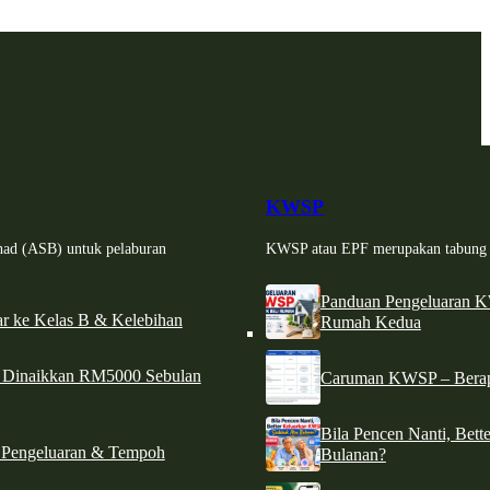
KWSP
had (ASB) untuk pelaburan
KWSP atau EPF merupakan tabung si
Panduan Pengeluaran 
r ke Kelas B & Kelebihan
Rumah Kedua
d Dinaikkan RM5000 Sebulan
Caruman KWSP – Berapa
Bila Pencen Nanti, Bet
 Pengeluaran & Tempoh
Bulanan?