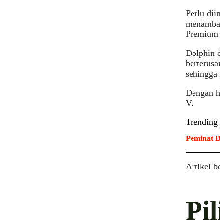
Perlu dii
menambah
Premium 
Dolphin 
berterusa
sehingga 
Dengan ha
V.
Trending
Peminat B
Artikel b
Pi