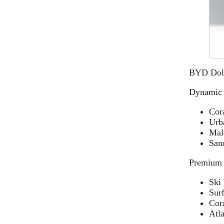
BYD Dolph
Dynamic 
Cor
Urb
Mal
San
Premium 
Ski
Sur
Cor
Atla