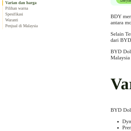
Varian dan harga
Pilihan warna
Spesifikasi
BDY merup
Waranti
antara mo
Penjual di Malaysia
Selain Te
dari BYD 
BYD Dolp
Malaysia 
Va
BYD Dolp
Dyn
Pre