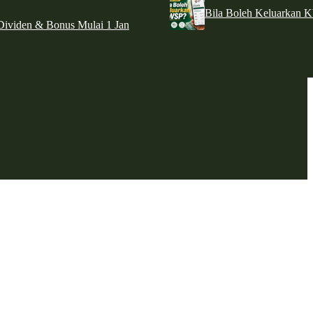
Bila Boleh Keluarkan 
ividen & Bonus Mulai 1 Jan