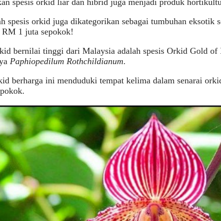
n spesis orkid liar dan hibrid juga menjadi produk hortikultu
h spesis orkid juga dikategorikan sebagai tumbuhan eksotik 
 RM 1 juta sepokok!
kid bernilai tinggi dari Malaysia adalah spesis Orkid Gold o
nya
Paphiopedilum Rothchildianum
.
kid berharga ini menduduki tempat kelima dalam senarai orki
epokok.