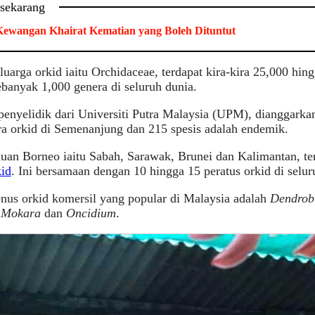
 sekarang
ewangan Khairat Kematian yang Boleh Dituntut
uarga orkid iaitu Orchidaceae, terdapat kira-kira 25,000 hing
banyak 1,000 genera di seluruh dunia.
enyelidik dari Universiti Putra Malaysia (UPM), dianggarkan
ra orkid di Semenanjung dan 215 spesis adalah endemik.
uan Borneo iaitu Sabah, Sarawak, Brunei dan Kalimantan, ter
kid
. Ini bersamaan dengan 10 hingga 15 peratus orkid di selu
nus orkid komersil yang popular di Malaysia adalah
Dendrob
, Mokara
dan
Oncidium
.