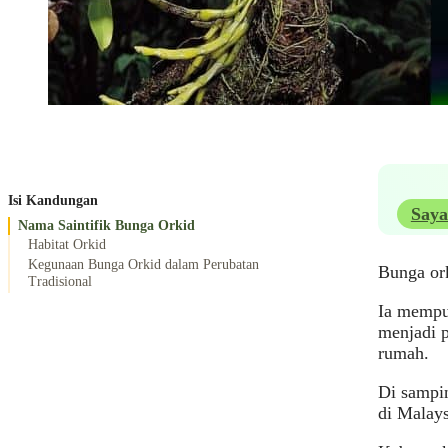
Isi Kandungan
Saya
Nama Saintifik Bunga Orkid
Habitat Orkid
Kegunaan Bunga Orkid dalam Perubatan
Bunga or
Tradisional
Ia mempun
menjadi 
rumah.
Di sampin
di Malay