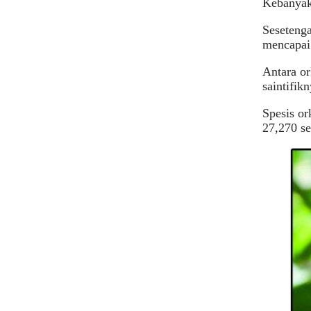
Kebanyaka
Sesetenga
mencapai
Antara or
saintifik
Spesis or
27,270 s