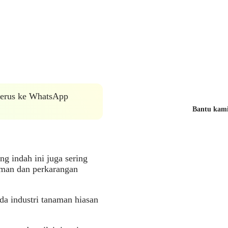
 terus ke WhatsApp
Bantu kami 
.
g indah ini juga sering
aman dan perkarangan
da industri tanaman hiasan