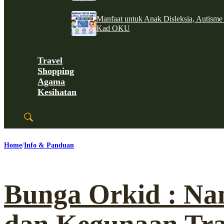
Manfaat untuk Anak Disleksia, Autism
Kad OKU
Travel
Shopping
Agama
Kesihatan
Home
Info & Panduan
Bunga Orkid : Nam