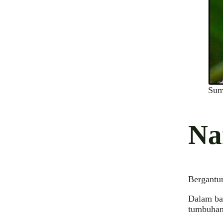
Sum
Na
Bergantun
Dalam bah
tumbuhan 