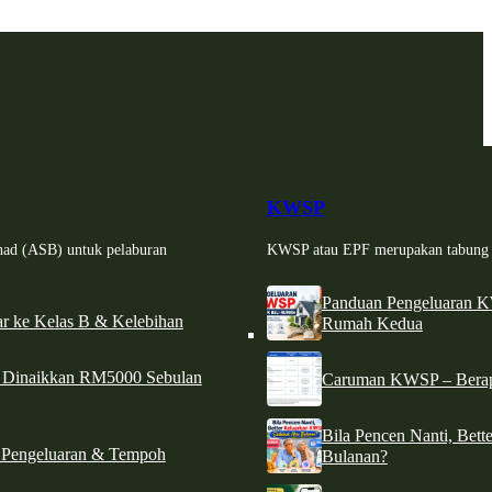
KWSP
had (ASB) untuk pelaburan
KWSP atau EPF merupakan tabung si
Panduan Pengeluaran 
r ke Kelas B & Kelebihan
Rumah Kedua
d Dinaikkan RM5000 Sebulan
Caruman KWSP – Berapa
Bila Pencen Nanti, Bet
 Pengeluaran & Tempoh
Bulanan?