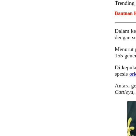
Trending
Bantuan K
Dalam kel
dengan se
Menurut p
155 gene
Di kepula
spesis
or
Antara ge
Cattleya