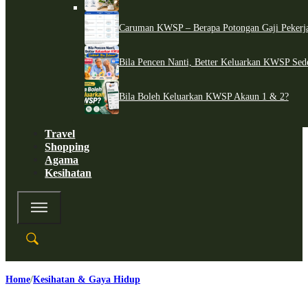
Caruman KWSP – Berapa Potongan Gaji Pekerj
Bila Pencen Nanti, Better Keluarkan KWSP Sed
Bila Boleh Keluarkan KWSP Akaun 1 & 2?
Travel
Shopping
Agama
Kesihatan
Home
Kesihatan & Gaya Hidup