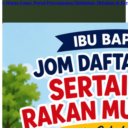
e-Warga Emas: Portal Penyampaian Maklumat, Hebahan & Ke