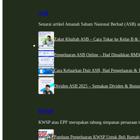
ASB
Senarai artikel Amanah Saham Nasional Berhad (ASB) un
Zakat Khultah ASB – Cara Tukar ke Kelas B & 
Pengeluaran ASB Online – Had Dinaikkan RM5
Cara Keluarkan Duit ASB, Had Pengeluaran & 
Dividen ASB 2025 – Semakan Dividen & Bonus
KWSP
KWSP atau EPF merupakan tabung simpanan persaraan te
Panduan Pengeluaran KWSP Untuk Beli Rumah