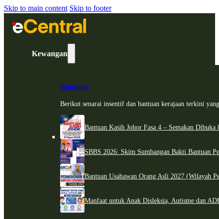
Skip to main content
Skip to footer
Kewangan
Bantuan
Berikut senarai insentif dan bantuan kerajaan terkini ya
Bantuan Kasih Johor Fasa 4 – Semakan Dibuka 8
SBBS 2026: Skim Sumbangan Bakti Bantuan Per
Bantuan Usahawan Orang Asli 2027 (Wilayah Pe
Manfaat untuk Anak Disleksia, Autisme dan 