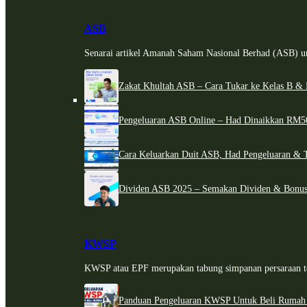
ASB
Senarai artikel Amanah Saham Nasional Berhad (ASB) un
Zakat Khultah ASB – Cara Tukar ke Kelas B & 
Pengeluaran ASB Online – Had Dinaikkan RM5
Cara Keluarkan Duit ASB, Had Pengeluaran & 
Dividen ASB 2025 – Semakan Dividen & Bonus
KWSP
KWSP atau EPF merupakan tabung simpanan persaraan te
Panduan Pengeluaran KWSP Untuk Beli Rumah