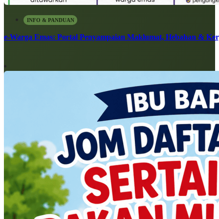
INFO & PANDUAN
e-Warga Emas: Portal Penyampaian Maklumat, Hebahan & Ke