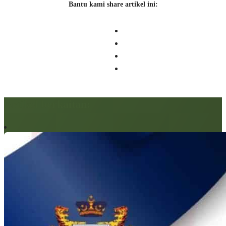
Bantu kami share artikel ini:
Artikel berkaitan: