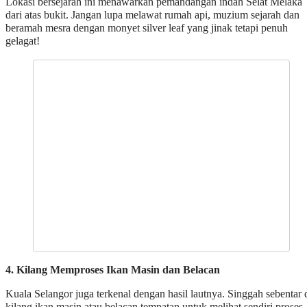
Lokasi bersejarah ini menawarkan pemandangan indah Selat Melaka
dari atas bukit. Jangan lupa melawat rumah api, muzium sejarah dan
beramah mesra dengan monyet silver leaf yang jinak tetapi penuh
gelagat!
4. Kilang Memproses Ikan Masin dan Belacan
Kuala Selangor juga terkenal dengan hasil lautnya. Singgah sebentar 
kilang ikan masin atau belacan tempatan untuk melihat sendiri proses