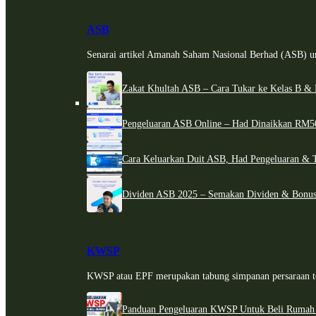
ASB
Senarai artikel Amanah Saham Nasional Berhad (ASB) un
Zakat Khultah ASB – Cara Tukar ke Kelas B & 
Pengeluaran ASB Online – Had Dinaikkan RM5
Cara Keluarkan Duit ASB, Had Pengeluaran & 
Dividen ASB 2025 – Semakan Dividen & Bonus
KWSP
KWSP atau EPF merupakan tabung simpanan persaraan te
Panduan Pengeluaran KWSP Untuk Beli Rumah