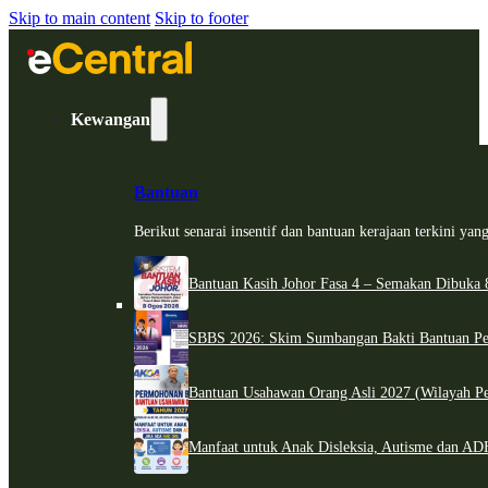
Skip to main content
Skip to footer
Kewangan
Bantuan
Berikut senarai insentif dan bantuan kerajaan terkini ya
Bantuan Kasih Johor Fasa 4 – Semakan Dibuka 8
SBBS 2026: Skim Sumbangan Bakti Bantuan Per
Bantuan Usahawan Orang Asli 2027 (Wilayah Pe
Manfaat untuk Anak Disleksia, Autisme dan 