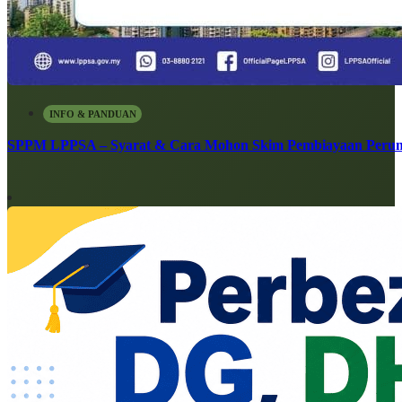
INFO & PANDUAN
SPPM LPPSA – Syarat & Cara Mohon Skim Pembiayaan Peru