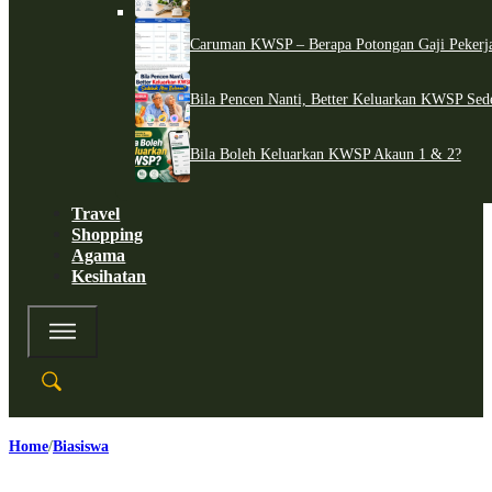
Caruman KWSP – Berapa Potongan Gaji Pekerj
Bila Pencen Nanti, Better Keluarkan KWSP Sed
Bila Boleh Keluarkan KWSP Akaun 1 & 2?
Travel
Shopping
Agama
Kesihatan
Home
Biasiswa