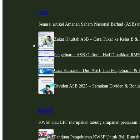
ASB
Senarai artikel Amanah Saham Nasional Berhad (ASB) un
Zakat Khultah ASB – Cara Tukar ke Kelas B & 
Pengeluaran ASB Online – Had Dinaikkan RM5
Cara Keluarkan Duit ASB, Had Pengeluaran & 
Dividen ASB 2025 – Semakan Dividen & Bonus
KWSP
KWSP atau EPF merupakan tabung simpanan persaraan te
Panduan Pengeluaran KWSP Untuk Beli Rumah