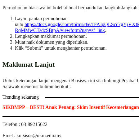
Permohonan biasiswa ini boleh dibuat berpandukan langkah-langkah b
Layari pautan permohonan
iaitu
https://docs.google.com/forms/d/e/1FAIpQLScc7gY
RqMMwCTsdzSBtpA/viewform?usp=sf_link
.
Lengkapkan maklumat permohonan.
Muat naik dokumen yang diperlukan.
Klik “Submit” untuk menghantar permohonan.
Maklumat Lanjut
Untuk keterangan lanjut mengenai Biasiswa ini sila hubungi Pejabat
Sarawak menerusi butiran berikut :
Trending sekarang
SIKBMPP – BEST! Anak Penang: Skim Insentif Kecemerlangan
Telefon : 03-89215622
Emel :
kursisos@ukm.edu.my