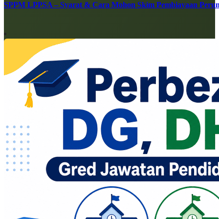
SPPM LPPSA – Syarat & Cara Mohon Skim Pembiayaan Peru