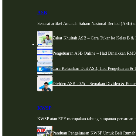
ASB
Senarai artikel Amanah Saham Nasional Berhad (ASB) un
Zakat Khultah ASB – Cara Tukar ke Kelas B & 
Pengeluaran ASB Online – Had Dinaikkan RM5
Cara Keluarkan Duit ASB, Had Pengeluaran & 
Dividen ASB 2025 – Semakan Dividen & Bonus
KWSP
KWSP atau EPF merupakan tabung simpanan persaraan te
Panduan Pengeluaran KWSP Untuk Beli Rumah