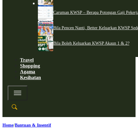
Caruman KWSP – Berapa Potongan Gaji Pekerj
Bila Pencen Nanti, Better Keluarkan KWSP Sed
Bila Boleh Keluarkan KWSP Akaun 1 & 2?
Travel
Shopping
Agama
Kesihatan
Home
Bantuan & Insentif