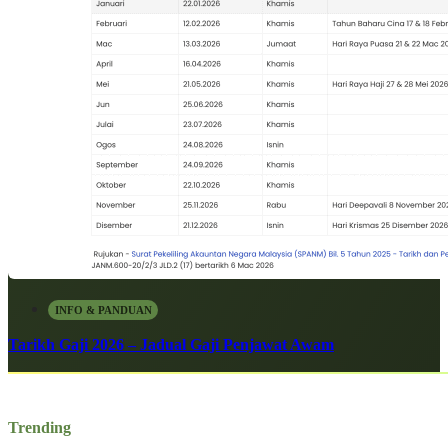
INFO & PANDUAN
Tarikh Gaji 2026 – Jadual Gaji Penjawat Awam
Trending