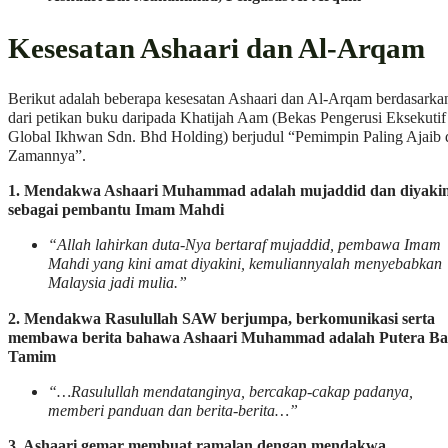
Kesesatan Ashaari dan Al-Arqam
Berikut adalah beberapa kesesatan Ashaari dan Al-Arqam berdasarka
dari petikan buku daripada Khatijah Aam (Bekas Pengerusi Eksekutif
Global Ikhwan Sdn. Bhd Holding) berjudul “Pemimpin Paling Ajaib 
Zamannya”.
1. Mendakwa Ashaari Muhammad adalah mujaddid dan diyakin
sebagai pembantu Imam Mahdi
“Allah lahirkan duta-Nya bertaraf mujaddid, pembawa Imam
Mahdi yang kini amat diyakini, kemuliannyalah menyebabkan
Malaysia jadi mulia.”
2. Mendakwa Rasulullah SAW berjumpa, berkomunikasi serta
membawa berita bahawa Ashaari Muhammad adalah Putera Ba
Tamim
“…Rasulullah mendatanginya, bercakap-cakap padanya,
memberi panduan dan berita-berita…”
3. Ashaari gemar membuat ramalan dengan mendakwa