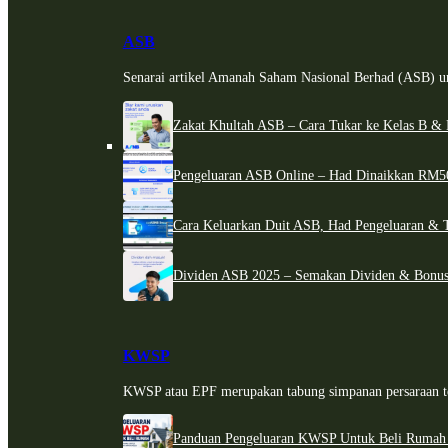
ASB
Senarai artikel Amanah Saham Nasional Berhad (ASB) un
Zakat Khultah ASB – Cara Tukar ke Kelas B & 
Pengeluaran ASB Online – Had Dinaikkan RM5
Cara Keluarkan Duit ASB, Had Pengeluaran & 
Dividen ASB 2025 – Semakan Dividen & Bonus
KWSP
KWSP atau EPF merupakan tabung simpanan persaraan te
Panduan Pengeluaran KWSP Untuk Beli Rumah