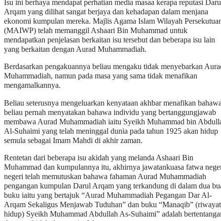
Isu ini berhaya mendapat perhatian media masaa kerapa reputasi Daru
Arqam yang dilihat sangat berjaya dan kehadapan dalam menjana
ekonomi kumpulan mereka. Majlis Agama Islam Wilayah Persekutua
(MAIWP) telah memanggil Ashaari Bin Muhammad untuk
mendapatkan penjelasan berkaitan isu tersebut dan beberapa isu lain
yang berkaitan dengan Aurad Muhammadiah.
Berdasarkan pengakuannya beliau mengaku tidak menyebarkan Aura
Muhammadiah, namun pada masa yang sama tidak menafikan
mengamalkannya.
Beliau seterusnya mengeluarkan kenyataan akhbar menafikan bahaw
beliau pernah menyatakan bahawa individu yang bertanggungjawab
membawa Aurad Muhammadiah iaitu Syeikh Muhammad bin Abdull
Al-Suhaimi yang telah meninggal dunia pada tahun 1925 akan hidup
semula sebagai Imam Mahdi di akhir zaman.
Rentetan dari beberapa isu akidah yang melanda Ashaari Bin
Muhammad dan kumpulannya itu, akhirnya jawatankuasa fatwa neger
negeri telah memutuskan bahawa fahaman Aurad Muhammadiah
pengangan kumpulan Darul Arqam yang terkandung di dalam dua bu
buku iaitu yang bertajuk “Aurad Muhammadiah Pegangan Dar Al-
Arqam Sekaligus Menjawab Tuduhan” dan buku “Manaqib” (riwayat
hidup) Syeikh Muhammad Abdullah As-Suhaimi” adalah bertentanga