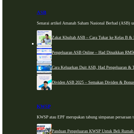
ASB
Senarai artikel Amanah Saham Nasional Berhad (ASB) un
Zakat Khultah ASB – Cara Tukar ke Kelas B & 
Pengeluaran ASB Online – Had Dinaikkan RM5
Cara Keluarkan Duit ASB, Had Pengeluaran & 
Dividen ASB 2025 – Semakan Dividen & Bonus
KWSP
KWSP atau EPF merupakan tabung simpanan persaraan te
Panduan Pengeluaran KWSP Untuk Beli Rumah