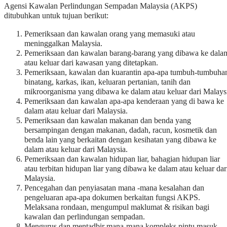
Agensi Kawalan Perlindungan Sempadan Malaysia (AKPS)
ditubuhkan untuk tujuan berikut:
Pemeriksaan dan kawalan orang yang memasuki atau
meninggalkan Malaysia.
Pemeriksaan dan kawalan barang-barang yang dibawa ke dala
atau keluar dari kawasan yang ditetapkan.
Pemeriksaan, kawalan dan kuarantin apa-apa tumbuh-tumbuha
binatang, karkas, ikan, keluaran pertanian, tanih dan
mikroorganisma yang dibawa ke dalam atau keluar dari Malays
Pemeriksaan dan kawalan apa-apa kenderaan yang di bawa ke
dalam atau keluar dari Malaysia.
Pemeriksaan dan kawalan makanan dan benda yang
bersampingan dengan makanan, dadah, racun, kosmetik dan
benda lain yang berkaitan dengan kesihatan yang dibawa ke
dalam atau keluar dari Malaysia.
Pemeriksaan dan kawalan hidupan liar, bahagian hidupan liar
atau terbitan hidupan liar yang dibawa ke dalam atau keluar dar
Malaysia.
Pencegahan dan penyiasatan mana -mana kesalahan dan
pengeluaran apa-apa dokumen berkaitan fungsi AKPS.
Melaksana rondaan, mengumpul maklumat & risikan bagi
kawalan dan perlindungan sempadan.
Mengurus dan mentadbir mana-mana kompleks pintu masuk.