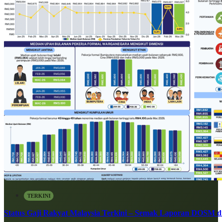
TERKINI
Status Gaji Rakyat Malaysia Terkini – Semak Laporan DOSM di