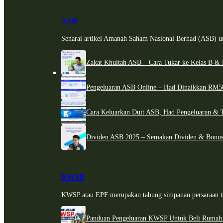
ASB
Senarai artikel Amanah Saham Nasional Berhad (ASB) un
Zakat Khultah ASB – Cara Tukar ke Kelas B & 
Pengeluaran ASB Online – Had Dinaikkan RM5
Cara Keluarkan Duit ASB, Had Pengeluaran & 
Dividen ASB 2025 – Semakan Dividen & Bonus
KWSP
KWSP atau EPF merupakan tabung simpanan persaraan te
Panduan Pengeluaran KWSP Untuk Beli Rumah