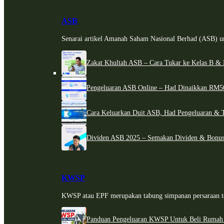
ASB
Senarai artikel Amanah Saham Nasional Berhad (ASB) un
Zakat Khultah ASB – Cara Tukar ke Kelas B & 
Pengeluaran ASB Online – Had Dinaikkan RM5
Cara Keluarkan Duit ASB, Had Pengeluaran & 
Dividen ASB 2025 – Semakan Dividen & Bonus
KWSP
KWSP atau EPF merupakan tabung simpanan persaraan te
Panduan Pengeluaran KWSP Untuk Beli Rumah