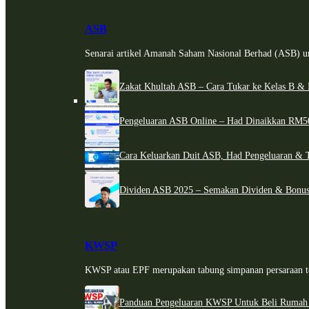
ASB
Senarai artikel Amanah Saham Nasional Berhad (ASB) un
Zakat Khultah ASB – Cara Tukar ke Kelas B & 
Pengeluaran ASB Online – Had Dinaikkan RM5
Cara Keluarkan Duit ASB, Had Pengeluaran & 
Dividen ASB 2025 – Semakan Dividen & Bonus
KWSP
KWSP atau EPF merupakan tabung simpanan persaraan te
Panduan Pengeluaran KWSP Untuk Beli Rumah