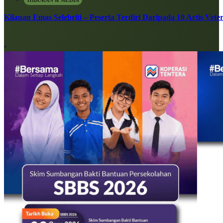
Kilauan Emas Selebriti – Peserta Terdiri Daripada 10 Artis Vete