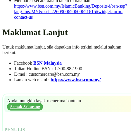
Mendaftar secara dalam talian di halaman
https://www.bsn.com.my/IslamicBanking/Deposits-i/bsn-ssp?
lang=ms-MY&csrt=2260900650609651615#widget-form-
contact-us
Maklumat Lanjut
Untuk maklumat lanjut, sila dapatkan info terkini melalui saluran
berikut:
Facebook
BSN Malaysia
Talian Hotline BSN : 1-300-88-1900
E-mel :
customercare@bsn.com.my
Laman web rasmi :
https://www.bsn.com.my/
Anda mungkin layak menerima bantuan.
Semak Sekarang
PENULIS