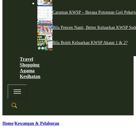
Caruman KWSP – Berapa Potongan Gaji Pekerj
Bila Pencen Nanti, Better Keluarkan KWSP Sed
Bila Boleh Keluarkan KWSP Akaun 1 & 2?
Travel
Shopping
Agama
Kesihatan
Home
Kewangan & Pelaburan