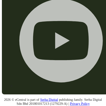
2026 © eCentral is part of
Serba Digital
publishing family. Serba Digital
Sdn Bhd 201801017213 (1279229-A) |
Privacy Policy