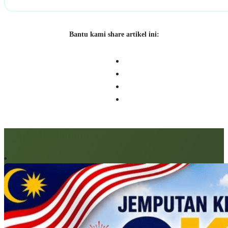
Bantu kami share artikel ini:
Artikel berkaitan: