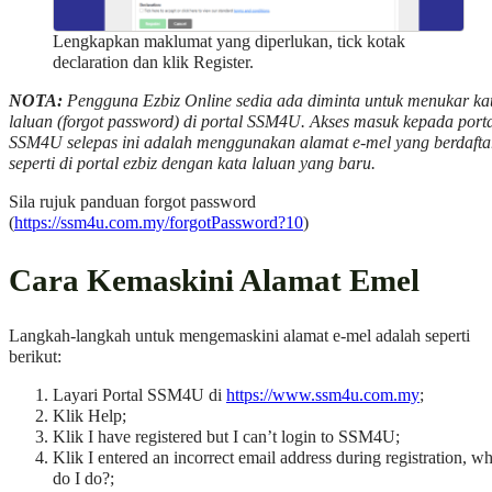
Lengkapkan maklumat yang diperlukan, tick kotak
declaration dan klik Register.
NOTA:
Pengguna Ezbiz Online sedia ada diminta untuk menukar ka
laluan (forgot password) di portal SSM4U. Akses masuk kepada port
SSM4U selepas ini adalah menggunakan alamat e-mel yang berdafta
seperti di portal ezbiz dengan kata laluan yang baru.
Sila rujuk panduan forgot password
(
https://ssm4u.com.my/forgotPassword?10
)
Cara Kemaskini Alamat Emel
Langkah-langkah untuk mengemaskini alamat e-mel adalah seperti
berikut:
Layari Portal SSM4U di
https://www.ssm4u.com.my
;
Klik Help;
Klik I have registered but I can’t login to SSM4U;
Klik I entered an incorrect email address during registration, wh
do I do?;