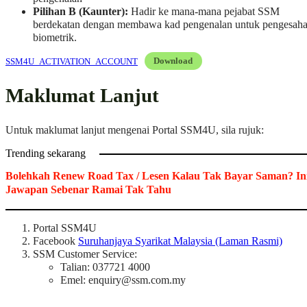
Pilihan B (Kaunter):
Hadir ke mana-mana pejabat SSM
berdekatan dengan membawa kad pengenalan untuk pengesah
biometrik.
SSM4U_ACTIVATION_ACCOUNT
Download
Maklumat Lanjut
Untuk maklumat lanjut mengenai Portal SSM4U, sila rujuk:
Trending sekarang
Bolehkah Renew Road Tax / Lesen Kalau Tak Bayar Saman? In
Jawapan Sebenar Ramai Tak Tahu
Portal SSM4U
Facebook
Suruhanjaya Syarikat Malaysia (Laman Rasmi)
SSM Customer Service:
Talian: 037721 4000
Emel:
enquiry@ssm.com.my