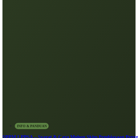
INFO & PANDUAN
SPPM LPPSA – Syarat & Cara Mohon Skim Pembiayaan Peru