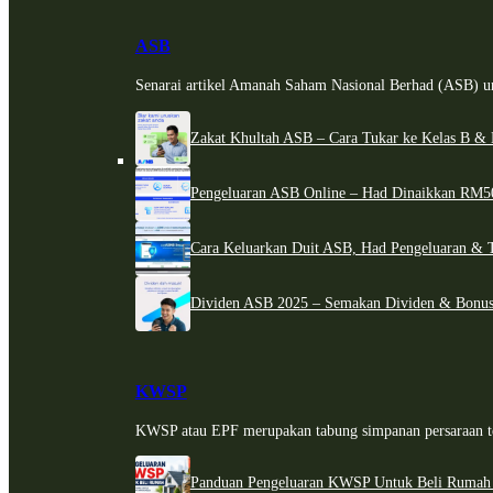
ASB
Senarai artikel Amanah Saham Nasional Berhad (ASB) un
Zakat Khultah ASB – Cara Tukar ke Kelas B & 
Pengeluaran ASB Online – Had Dinaikkan RM5
Cara Keluarkan Duit ASB, Had Pengeluaran & 
Dividen ASB 2025 – Semakan Dividen & Bonus
KWSP
KWSP atau EPF merupakan tabung simpanan persaraan te
Panduan Pengeluaran KWSP Untuk Beli Rumah