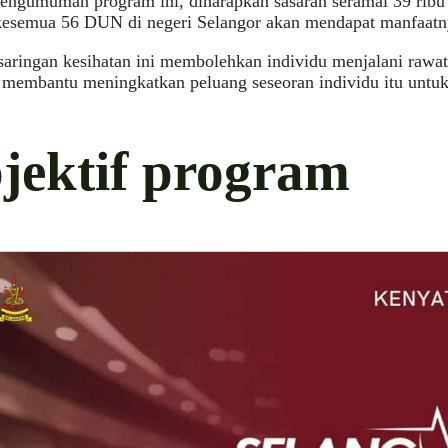
engumuman program ini, diharapkan sasaran seramai 39 ribu
 kesemua 56 DUN di negeri Selangor akan mendapat manfaatn
aringan kesihatan ini membolehkan individu menjalani rawat
 membantu meningkatkan peluang seseoran individu itu untu
jektif program