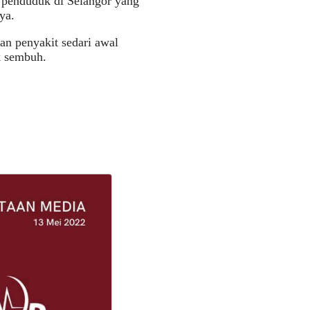
 penduduk di Selangor yang
ya.
an penyakit sedari awal
k sembuh.