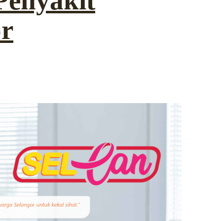
Penyakit
r