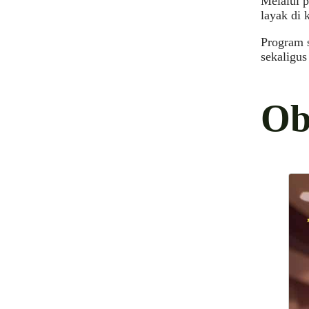
Melalui p
layak di
Program s
sekaligus
Ob