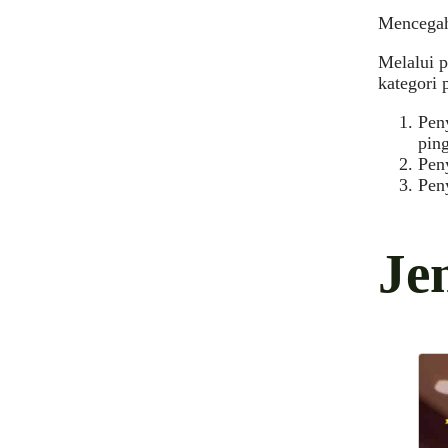
Mencegah
Melalui p
kategori 
Peny
pin
Peny
Peny
Jen