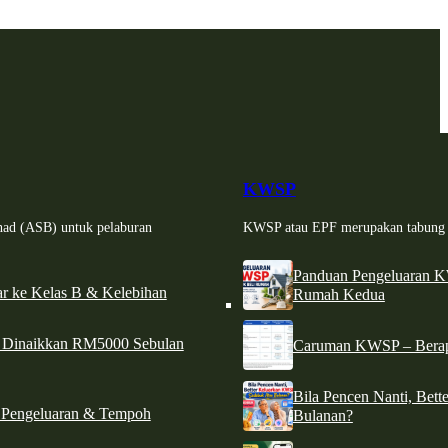
KWSP
had (ASB) untuk pelaburan
KWSP atau EPF merupakan tabung si
Panduan Pengeluaran 
r ke Kelas B & Kelebihan
Rumah Kedua
d Dinaikkan RM5000 Sebulan
Caruman KWSP – Berapa
Bila Pencen Nanti, Bet
 Pengeluaran & Tempoh
Bulanan?