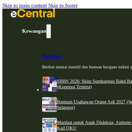
Skip to main content
Skip to footer
Kewangan
Bantuan
Berikut senarai insentif dan bantuan kerajaan terkin
SBBS 2026: Skim Sumbangan Bakti Ban
(Koperasi Tentera)
Bantuan Usahawan Orang Asli 2027 (W
Selangor)
Manfaat untuk Anak Disleksia, Autism
Kad OKU