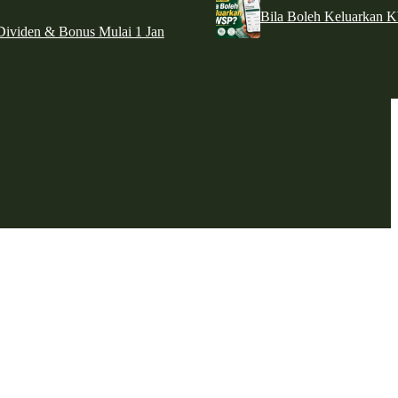
Bila Boleh Keluarkan 
ividen & Bonus Mulai 1 Jan