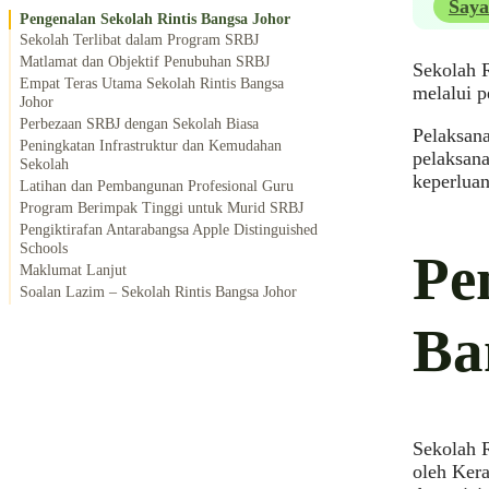
Saya
Pengenalan Sekolah Rintis Bangsa Johor
Sekolah Terlibat dalam Program SRBJ
Matlamat dan Objektif Penubuhan SRBJ
Sekolah R
Empat Teras Utama Sekolah Rintis Bangsa
melalui p
Johor
Perbezaan SRBJ dengan Sekolah Biasa
Pelaksana
Peningkatan Infrastruktur dan Kemudahan
pelaksana
Sekolah
keperlua
Latihan dan Pembangunan Profesional Guru
Program Berimpak Tinggi untuk Murid SRBJ
Pengiktirafan Antarabangsa Apple Distinguished
Schools
Pe
Maklumat Lanjut
Soalan Lazim – Sekolah Rintis Bangsa Johor
Ba
Sekolah R
oleh Kera