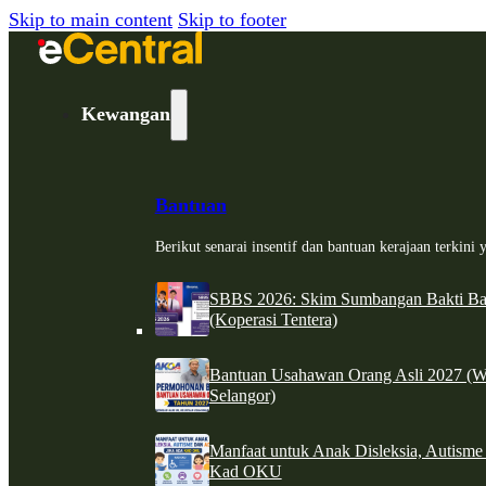
Skip to main content
Skip to footer
Kewangan
Bantuan
Berikut senarai insentif dan bantuan kerajaan terkin
SBBS 2026: Skim Sumbangan Bakti Ban
(Koperasi Tentera)
Bantuan Usahawan Orang Asli 2027 (W
Selangor)
Manfaat untuk Anak Disleksia, Autism
Kad OKU