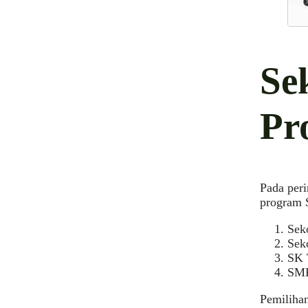
Se
Pr
Pada peri
program S
Sek
Sek
SK 
SMK
Pemilihan