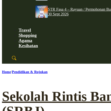
STR Fasa 4 – Rayuan / Permohonan Ba
30 Sept 2026
Travel
Shopping
Agama
Kesihatan
Home
Pendidikan & Rujukan
Sekolah Rintis Ba