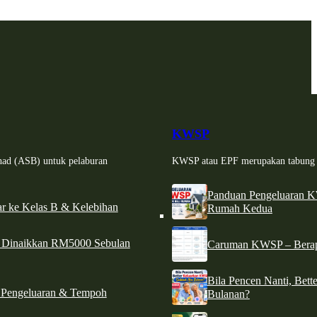
KWSP
had (ASB) untuk pelaburan
KWSP atau EPF merupakan tabung si
Panduan Pengeluaran 
r ke Kelas B & Kelebihan
Rumah Kedua
d Dinaikkan RM5000 Sebulan
Caruman KWSP – Berapa
Bila Pencen Nanti, Bet
 Pengeluaran & Tempoh
Bulanan?