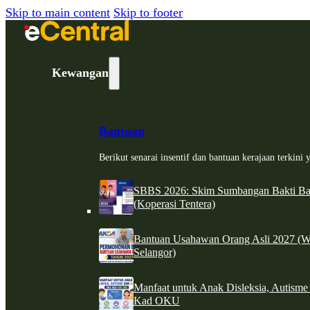
Skip to main content
Skip to footer
Kewangan
Bantuan
Berikut senarai insentif dan bantuan kerajaan terkin
SBBS 2026: Skim Sumbangan Bakti Ban
(Koperasi Tentera)
Bantuan Usahawan Orang Asli 2027 (W
Selangor)
Manfaat untuk Anak Disleksia, Autism
Kad OKU