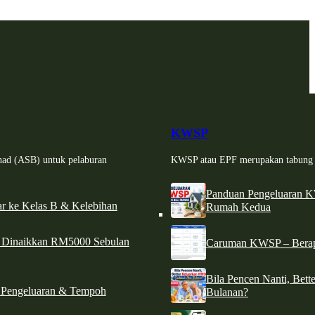
KWSP
had (ASB) untuk pelaburan
KWSP atau EPF merupakan tabung si
Panduan Pengeluaran 
r ke Kelas B & Kelebihan
Rumah Kedua
d Dinaikkan RM5000 Sebulan
Caruman KWSP – Berapa
Bila Pencen Nanti, Bet
 Pengeluaran & Tempoh
Bulanan?