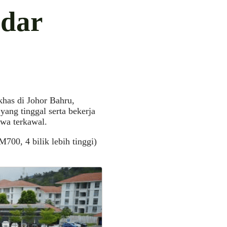
ndar
has di Johor Bahru,
ang tinggal serta bekerja
ewa terkawal.
700, 4 bilik lebih tinggi)