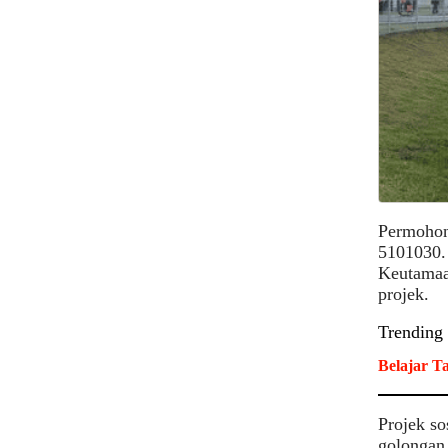
Permohona
5101030. 
Keutamaan
projek.
Trending
Belajar T
Projek so
golongan 