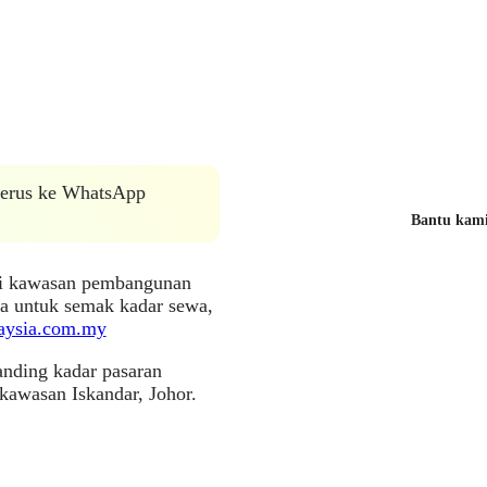
 terus ke WhatsApp
Bantu kami 
di kawasan pembangunan
ia untuk semak kadar sewa,
laysia.com.my
anding kadar pasaran
kawasan Iskandar, Johor.