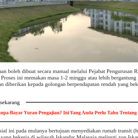
n boleh dibuat secara manual melalui Pejabat Pengurusan Ru
Proses ini memakan masa 1-2 minggu atau lebih bergantung 
 diberikan kepada golongan berpendapatan rendah yang beke
 sekarang
anpa Bayar Yuran Pengajian? Ini Yang Anda Perlu Tahu Tentang
sial ini pada mulanya bertujuan menyediakan rumah transit (
yang bekerja di wilayah Iskandar Malaysia meliputi zon Iskan