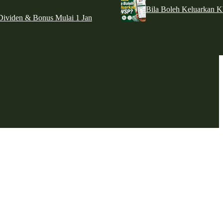
Bila Boleh Keluarkan 
ividen & Bonus Mulai 1 Jan