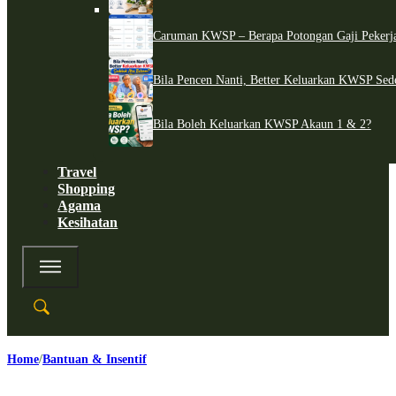
Caruman KWSP – Berapa Potongan Gaji Pekerj
Bila Pencen Nanti, Better Keluarkan KWSP Sed
Bila Boleh Keluarkan KWSP Akaun 1 & 2?
Travel
Shopping
Agama
Kesihatan
Home
Bantuan & Insentif