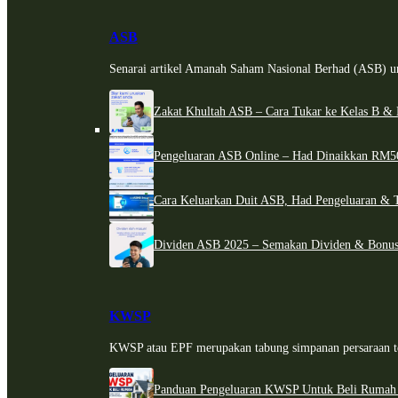
ASB
Senarai artikel Amanah Saham Nasional Berhad (ASB) un
Zakat Khultah ASB – Cara Tukar ke Kelas B & 
Pengeluaran ASB Online – Had Dinaikkan RM5
Cara Keluarkan Duit ASB, Had Pengeluaran & 
Dividen ASB 2025 – Semakan Dividen & Bonus
KWSP
KWSP atau EPF merupakan tabung simpanan persaraan te
Panduan Pengeluaran KWSP Untuk Beli Rumah