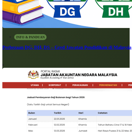
INFO & PANDUAN
Perbezaan DG, DH, DS – Gred Jawatan Pendidikan di Malaysia