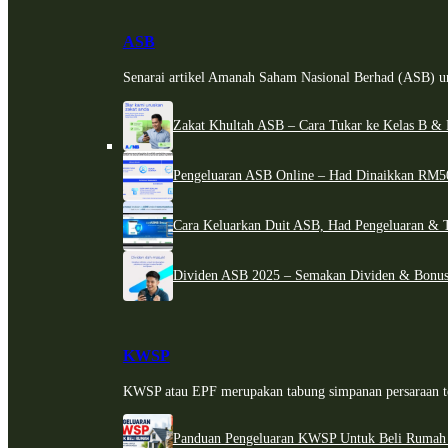
ASB
Senarai artikel Amanah Saham Nasional Berhad (ASB) un
Zakat Khultah ASB – Cara Tukar ke Kelas B & 
Pengeluaran ASB Online – Had Dinaikkan RM5
Cara Keluarkan Duit ASB, Had Pengeluaran & 
Dividen ASB 2025 – Semakan Dividen & Bonus
KWSP
KWSP atau EPF merupakan tabung simpanan persaraan te
Panduan Pengeluaran KWSP Untuk Beli Rumah