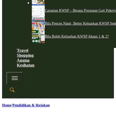
Caruman KWSP – Berapa Potongan Gaji Pekerj
Bila Pencen Nanti, Better Keluarkan KWSP Sed
Bila Boleh Keluarkan KWSP Akaun 1 & 2?
Travel
Shopping
Agama
Kesihatan
Home
Pendidikan & Rujukan