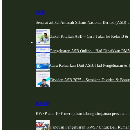
ASB
Senarai artikel Amanah Saham Nasional Berhad (ASB) un
Zakat Khultah ASB – Cara Tukar ke Kelas B & 
Pengeluaran ASB Online – Had Dinaikkan RM5
Cara Keluarkan Duit ASB, Had Pengeluaran & 
Dividen ASB 2025 – Semakan Dividen & Bonus
KWSP
KWSP atau EPF merupakan tabung simpanan persaraan te
Panduan Pengeluaran KWSP Untuk Beli Rumah