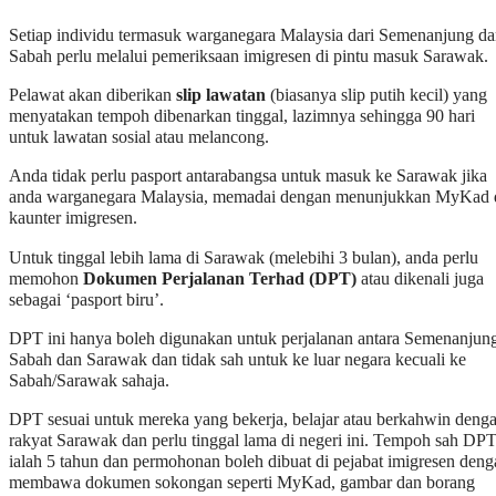
Setiap individu termasuk warganegara Malaysia dari Semenanjung d
Sabah perlu melalui pemeriksaan imigresen di pintu masuk Sarawak.
Pelawat akan diberikan
slip lawatan
(biasanya slip putih kecil) yang
menyatakan tempoh dibenarkan tinggal, lazimnya sehingga 90 hari
untuk lawatan sosial atau melancong.
Anda tidak perlu pasport antarabangsa untuk masuk ke Sarawak jika
anda warganegara Malaysia, memadai dengan menunjukkan MyKad 
kaunter imigresen.
Untuk tinggal lebih lama di Sarawak (melebihi 3 bulan), anda perlu
memohon
Dokumen Perjalanan Terhad (DPT)
atau dikenali juga
sebagai ‘pasport biru’.
DPT ini hanya boleh digunakan untuk perjalanan antara Semenanjun
Sabah dan Sarawak dan tidak sah untuk ke luar negara kecuali ke
Sabah/Sarawak sahaja.
DPT sesuai untuk mereka yang bekerja, belajar atau berkahwin deng
rakyat Sarawak dan perlu tinggal lama di negeri ini. Tempoh sah DP
ialah 5 tahun dan permohonan boleh dibuat di pejabat imigresen deng
membawa dokumen sokongan seperti MyKad, gambar dan borang