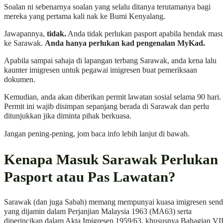
Soalan ni sebenarnya soalan yang selalu ditanya terutamanya bagi
mereka yang pertama kali nak ke Bumi Kenyalang.
Jawapannya,
tidak.
Anda tidak perlukan pasport apabila hendak mas
ke Sarawak.
Anda hanya perlukan kad pengenalan MyKad.
Apabila sampai sahaja di lapangan terbang Sarawak, anda kena lalu
kaunter imigresen untuk pegawai imigresen buat pemeriksaan
dokumen.
Kemudian, anda akan diberikan permit lawatan sosial selama 90 hari.
Permit ini wajib disimpan sepanjang berada di Sarawak dan perlu
ditunjukkan jika diminta pihak berkuasa.
Jangan pening-pening, jom baca info lebih lanjut di bawah.
Kenapa Masuk Sarawak Perlukan
Pasport atau Pas Lawatan?
Sarawak (dan juga Sabah) memang mempunyai kuasa imigresen sendi
yang dijamin dalam Perjanjian Malaysia 1963 (MA63) serta
diperincikan dalam Akta Imigresen 1959/63, khususnya Bahagian VI