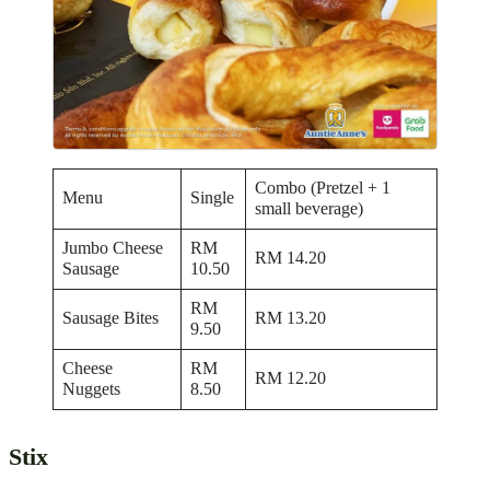
Combo (Pretzel + 1
Menu
Single
small beverage)
Jumbo Cheese
RM
RM 14.20
Sausage
10.50
RM
Sausage Bites
RM 13.20
9.50
Cheese
RM
RM 12.20
Nuggets
8.50
Stix