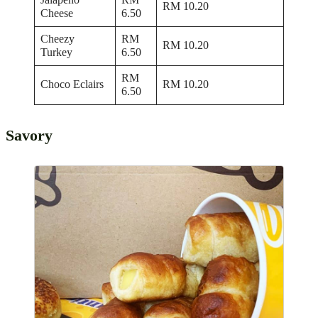
RM 10.20
Cheese
6.50
Cheezy
RM
RM 10.20
Turkey
6.50
RM
Choco Eclairs
RM 10.20
6.50
Savory