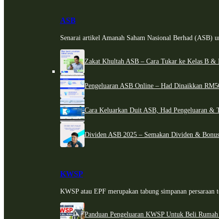
ASB
Senarai artikel Amanah Saham Nasional Berhad (ASB) un
Zakat Khultah ASB – Cara Tukar ke Kelas B & 
Pengeluaran ASB Online – Had Dinaikkan RM5
Cara Keluarkan Duit ASB, Had Pengeluaran & 
Dividen ASB 2025 – Semakan Dividen & Bonus
KWSP
KWSP atau EPF merupakan tabung simpanan persaraan te
Panduan Pengeluaran KWSP Untuk Beli Rumah