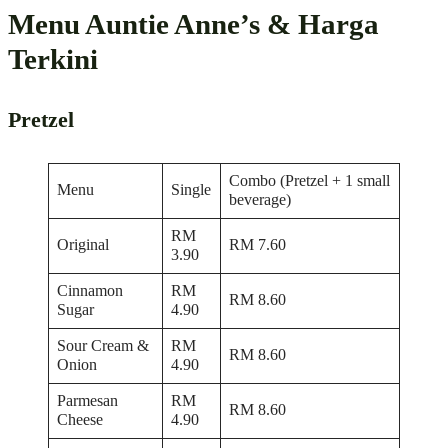
Menu Auntie Anne’s & Harga
Terkini
Pretzel
Combo (Pretzel + 1 small
Menu
Single
beverage)
RM
Original
RM 7.60
3.90
Cinnamon
RM
RM 8.60
Sugar
4.90
Sour Cream &
RM
RM 8.60
Onion
4.90
Parmesan
RM
RM 8.60
Cheese
4.90