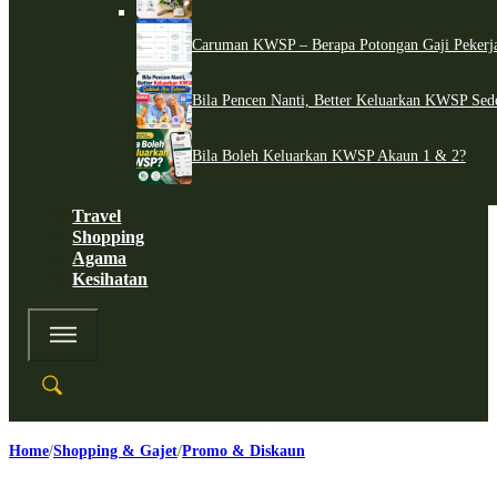
Caruman KWSP – Berapa Potongan Gaji Pekerj
Bila Pencen Nanti, Better Keluarkan KWSP Sed
Bila Boleh Keluarkan KWSP Akaun 1 & 2?
Travel
Shopping
Agama
Kesihatan
Home
Shopping & Gajet
Promo & Diskaun