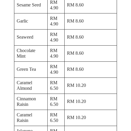
RM
Sesame Seed
RM 8.60
4.90
RM
Garlic
RM 8.60
4.90
RM
Seaweed
RM 8.60
4.90
Chocolate
RM
RM 8.60
Mint
4.90
RM
Green Tea
RM 8.60
4.90
Caramel
RM
RM 10.20
Almond
6.50
Cinnamon
RM
RM 10.20
Raisin
6.50
Caramel
RM
RM 10.20
Raisin
6.50
Jalapeno
RM