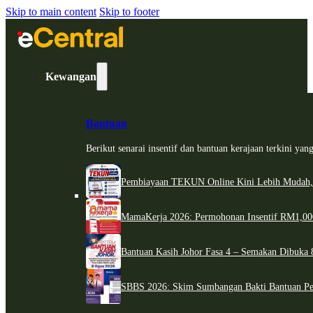
Skip to main content
Skip to footer
Kewangan
Bantuan
Berikut senarai insentif dan bantuan kerajaan terkini ya
Pembiayaan TEKUN Online Kini Lebih Mudah,
MamaKerja 2026: Permohonan Insentif RM1,000
Bantuan Kasih Johor Fasa 4 – Semakan Dibuka 8
SBBS 2026: Skim Sumbangan Bakti Bantuan Per