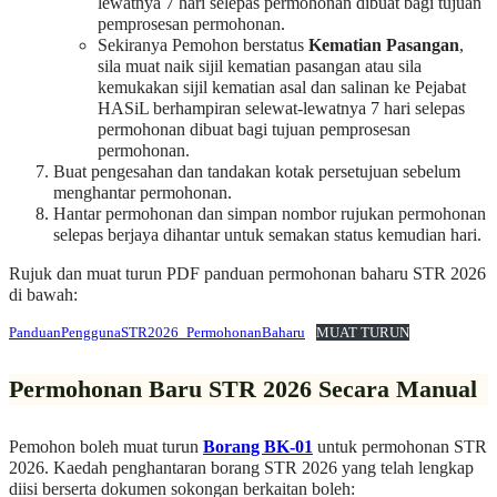
lewatnya 7 hari selepas permohonan dibuat bagi tujuan
pemprosesan permohonan.
Sekiranya Pemohon berstatus
Kematian Pasangan
,
sila muat naik sijil kematian pasangan atau sila
kemukakan sijil kematian asal dan salinan ke Pejabat
HASiL berhampiran selewat-lewatnya 7 hari selepas
permohonan dibuat bagi tujuan pemprosesan
permohonan.
Buat pengesahan dan tandakan kotak persetujuan sebelum
menghantar permohonan.
Hantar permohonan dan simpan nombor rujukan permohonan
selepas berjaya dihantar untuk semakan status kemudian hari.
Rujuk dan muat turun PDF panduan permohonan baharu STR 2026
di bawah:
PanduanPenggunaSTR2026_PermohonanBaharu
MUAT TURUN
Permohonan Baru STR 2026 Secara Manual
Pemohon boleh muat turun
Borang BK-01
untuk permohonan STR
2026. Kaedah penghantaran borang STR 2026 yang telah lengkap
diisi berserta dokumen sokongan berkaitan boleh: