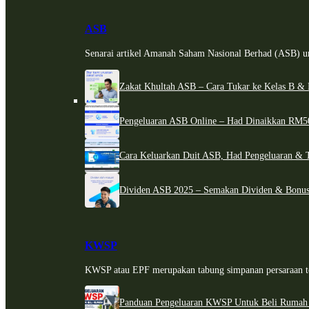
ASB
Senarai artikel Amanah Saham Nasional Berhad (ASB) un
Zakat Khultah ASB – Cara Tukar ke Kelas B & 
Pengeluaran ASB Online – Had Dinaikkan RM5
Cara Keluarkan Duit ASB, Had Pengeluaran & 
Dividen ASB 2025 – Semakan Dividen & Bonus
KWSP
KWSP atau EPF merupakan tabung simpanan persaraan te
Panduan Pengeluaran KWSP Untuk Beli Rumah