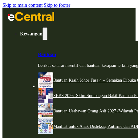
Skip to main content
Skip to footer
Kewangan
Bantuan
Berikut senarai insentif dan bantuan kerajaan terkini ya
Bantuan Kasih Johor Fasa 4 – Semakan Dibuka 8
SBBS 2026: Skim Sumbangan Bakti Bantuan Per
Bantuan Usahawan Orang Asli 2027 (Wilayah Pe
Manfaat untuk Anak Disleksia, Autisme dan 