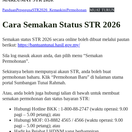
PanduanPenggunaSTR2026_KemaskiniPermohonan
MUAT TURUN
Cara Semakan Status STR 2026
Semakan status STR 2026 secara online boleh dibuat melalui pautan
berikut:
https://bantuantunai.hasil.gov.my/
Sila log masuk akaun anda, dan pilih menu “Semakan
Permohonan”.
Sekiranya belum mempunyai akaun STR, anda boleh buat
permohonan baharu. Klik “Permohonan Baru” di halaman utama
portal Sumbangan Tunai Rahmah.
Atau, anda boleh juga hubungi talian di bawah untuk membuat
semakan permohonan dan status bayaran STR:
Hubungi Hotline BKK : 1-800-88-2747 (waktu operasi: 9.00
pagi – 5.00 petang); atau
Hubungi MOF: 03-8882 4565 / 4566 (waktu operasi: 9.00
pagi – 5.00 petang); atau
Hadir ke Pejabat LHDNM yang berhampiran