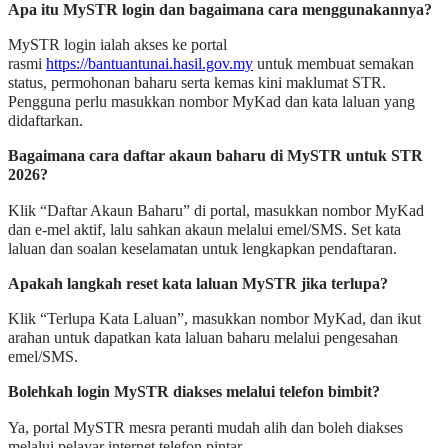
Apa itu MySTR login dan bagaimana cara menggunakannya?
MySTR login ialah akses ke portal
rasmi
https://bantuantunai.hasil.gov.my
untuk membuat semakan
status, permohonan baharu serta kemas kini maklumat STR.
Pengguna perlu masukkan nombor MyKad dan kata laluan yang
didaftarkan.
Bagaimana cara daftar akaun baharu di MySTR untuk STR
2026?
Klik “Daftar Akaun Baharu” di portal, masukkan nombor MyKad
dan e-mel aktif, lalu sahkan akaun melalui emel/SMS. Set kata
laluan dan soalan keselamatan untuk lengkapkan pendaftaran.
Apakah langkah reset kata laluan MySTR jika terlupa?
Klik “Terlupa Kata Laluan”, masukkan nombor MyKad, dan ikut
arahan untuk dapatkan kata laluan baharu melalui pengesahan
emel/SMS.
Bolehkah login MySTR diakses melalui telefon bimbit?
Ya, portal MySTR mesra peranti mudah alih dan boleh diakses
melalui pelayar internet telefon pintar.