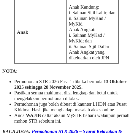
Anak Kandung:
i. Salinan Sijil Lahir; dan
ii. Salinan MyKad /
MyKid
Anak Angkat:
Anak
i. Salinan MyKad /
MyKid; dan
ii. Salinan Sijil Daftar
Anak Angkat yang
dikeluarkan oleh JPN
NOTA:
Permohonan STR 2026 Fasa 1 dibuka bermula
13 Oktober
2025 sehingga 28 November 2025.
Pastikan semua maklumat diisi lengkap dan betul untuk
mengelakkan permohonan ditolak.
Permohonan juga boleh dibuat di kaunter LHDN atau Pusat
Khidmat Hasil jika menghadapi masalah akses online.
Anda
WAJIB
daftar akaun MySTR baharu walaupun pernah
mohon STR sebelum ini.
BACA JUGA:
Permohonan STR 2026 – Syarat Kelayakan &