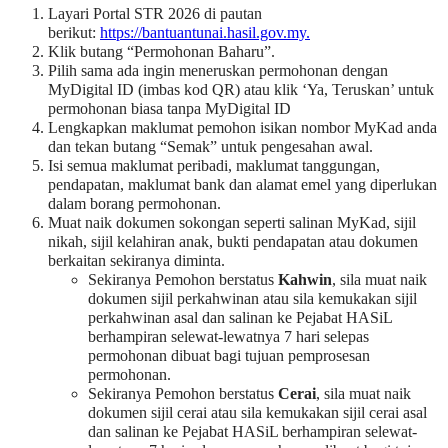
Layari Portal STR 2026 di pautan
berikut:
https://bantuantunai.hasil.gov.my.
Klik butang “Permohonan Baharu”.
Pilih sama ada ingin meneruskan permohonan dengan
MyDigital ID (imbas kod QR) atau klik ‘Ya, Teruskan’ untuk
permohonan biasa tanpa MyDigital ID
Lengkapkan maklumat pemohon isikan nombor MyKad anda
dan tekan butang “Semak” untuk pengesahan awal.
Isi semua maklumat peribadi, maklumat tanggungan,
pendapatan, maklumat bank dan alamat emel yang diperlukan
dalam borang permohonan.
Muat naik dokumen sokongan seperti salinan MyKad, sijil
nikah, sijil kelahiran anak, bukti pendapatan atau dokumen
berkaitan sekiranya diminta.
Sekiranya Pemohon berstatus
Kahwin
, sila muat naik
dokumen sijil perkahwinan atau sila kemukakan sijil
perkahwinan asal dan salinan ke Pejabat HASiL
berhampiran selewat-lewatnya 7 hari selepas
permohonan dibuat bagi tujuan pemprosesan
permohonan.
Sekiranya Pemohon berstatus
Cerai
, sila muat naik
dokumen sijil cerai atau sila kemukakan sijil cerai asal
dan salinan ke Pejabat HASiL berhampiran selewat-