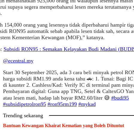
in menasihatkan 925,000 orang ini walaupun lesennya masih ak
rui supaya segera memperbaharui lesen mereka terutamanya 
.
h 154,000 orang yang lesennya tidak diperbaharui hampir tig
sidi RON95 automatik sebab apabila lesen tidak sah, secara a
sistem Kementerian Kewangan (MOF),” katanya.
a:
Subsidi RON95 : Semakan Kelayakan Budi Madani (BUDI
@ecentral.my
Start 30 September 2025, ada 3 cara beli minyak petrol R
harga subsidi RM1.99 anda kena tahu 🚗: 1. Tunai: Bagi IC
di kaunter 2. Cashless/Kad: Verify IC di terminal pam miny
Pembayaran digital: Guna app TNG, Setel & CaltexGO Yang
atau lesen mati, hadap lah bayar RM2.60/liter 😅
#budi95
#subsidipetrolron95
#ron95rm199
#mykad
Trending sekarang
Bantuan Kewangan Khairat Kematian yang Boleh Dituntut