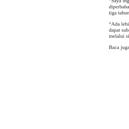
“Saya ing
diperbaha
tiga tahun
“Ada lebi
dapat sub
melalui 
Baca jug