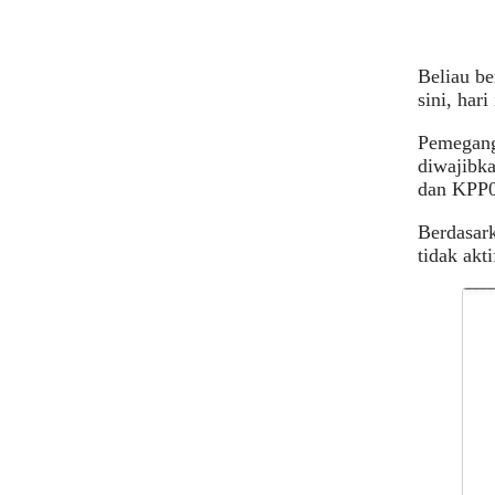
Beliau be
sini, hari 
Pemegang
diwajibk
dan KPP0
Berdasark
tidak akt