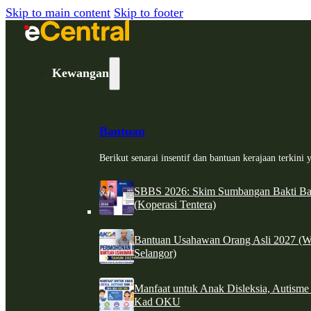
Skip to main content
Skip to footer
Kewangan
Bantuan
Berikut senarai insentif dan bantuan kerajaan terkin
SBBS 2026: Skim Sumbangan Bakti Ban
(Koperasi Tentera)
Bantuan Usahawan Orang Asli 2027 (W
Selangor)
Manfaat untuk Anak Disleksia, Autism
Kad OKU