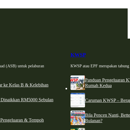
KWSP
had (ASB) untuk pelaburan
KWSP atau EPF merupakan tabung si
Panduan Pengeluaran 
r ke Kelas B & Kelebihan
Rumah Kedua
d Dinaikkan RM5000 Sebulan
Caruman KWSP – Berapa
Bila Pencen Nanti, Bet
 Pengeluaran & Tempoh
Bulanan?