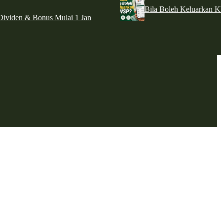
Bila Boleh Keluarkan 
ividen & Bonus Mulai 1 Jan