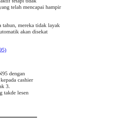
tif tetapi tidak
yang telah mencapai hampir
a tahun, mereka tidak layak
utomatik akan disekat
95)
ON95 dengan
 kepada cashier
ak 3.
 takde lesen