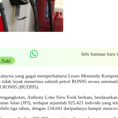
Info bantuan baru
 Nak!
alaysia yang gagal memperbaharui Lesen Memandu Kompeten
un tidak layak menerima subsidi petrol RON95 secara autom
RON95 (BUDI95).
Pengangkutan, Anthony Loke Siew Fook berkata, berdasarkan
tan Jalan (JPJ), terdapat sejumlah 925,421 individu yang te
ebihi tiga tahun, dengan 154,641 daripadanya hampir mencec