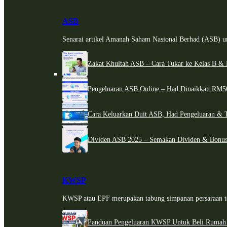
ASB
Senarai artikel Amanah Saham Nasional Berhad (ASB) un
Zakat Khultah ASB – Cara Tukar ke Kelas B & 
Pengeluaran ASB Online – Had Dinaikkan RM5
Cara Keluarkan Duit ASB, Had Pengeluaran & 
Dividen ASB 2025 – Semakan Dividen & Bonus
KWSP
KWSP atau EPF merupakan tabung simpanan persaraan te
Panduan Pengeluaran KWSP Untuk Beli Rumah