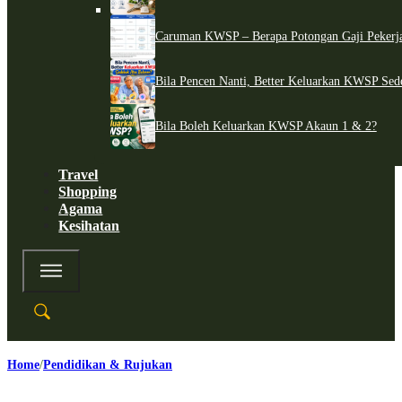
Caruman KWSP – Berapa Potongan Gaji Pekerj
Bila Pencen Nanti, Better Keluarkan KWSP Sed
Bila Boleh Keluarkan KWSP Akaun 1 & 2?
Travel
Shopping
Agama
Kesihatan
Home
Pendidikan & Rujukan