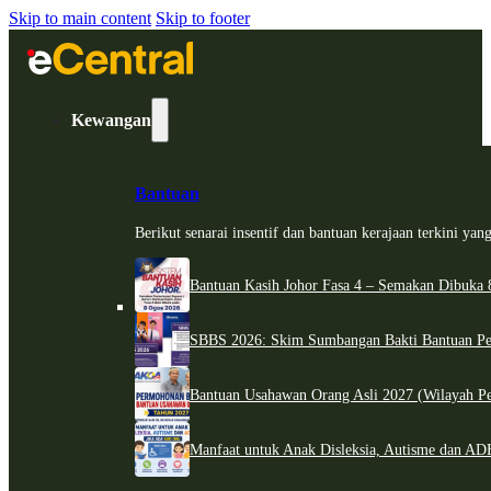
Skip to main content
Skip to footer
Kewangan
Bantuan
Berikut senarai insentif dan bantuan kerajaan terkini ya
Bantuan Kasih Johor Fasa 4 – Semakan Dibuka 8
SBBS 2026: Skim Sumbangan Bakti Bantuan Per
Bantuan Usahawan Orang Asli 2027 (Wilayah Pe
Manfaat untuk Anak Disleksia, Autisme dan 