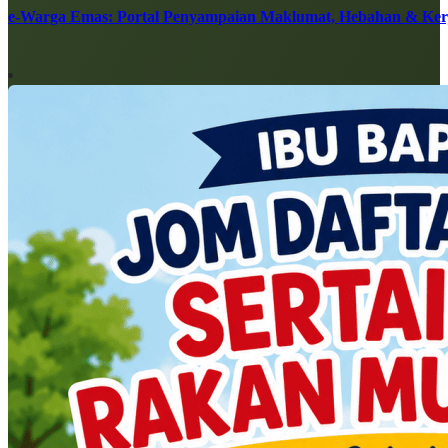
e-Warga Emas: Portal Penyampaian Maklumat, Hebahan & Ke