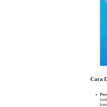
Cara D
Per
tamb
kau