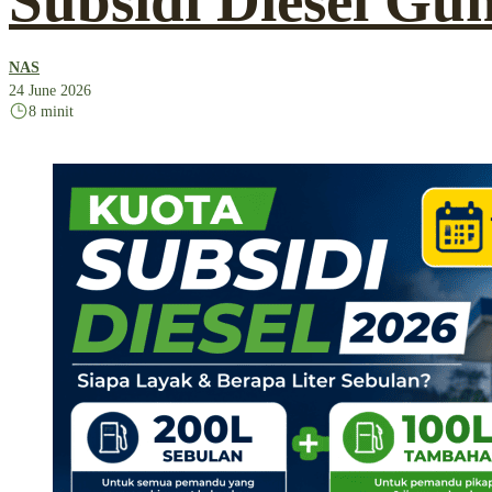
Subsidi Diesel G
NAS
24 June 2026
8 minit