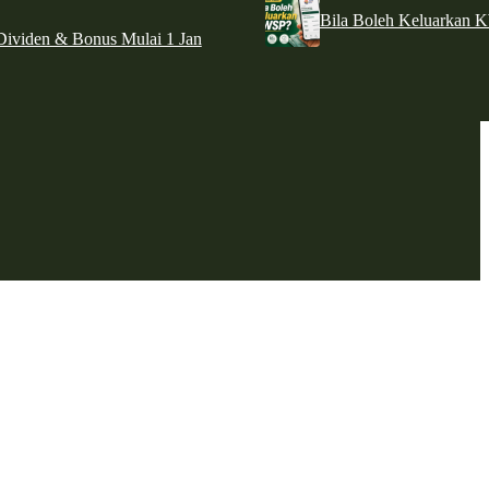
Bila Boleh Keluarkan 
ividen & Bonus Mulai 1 Jan