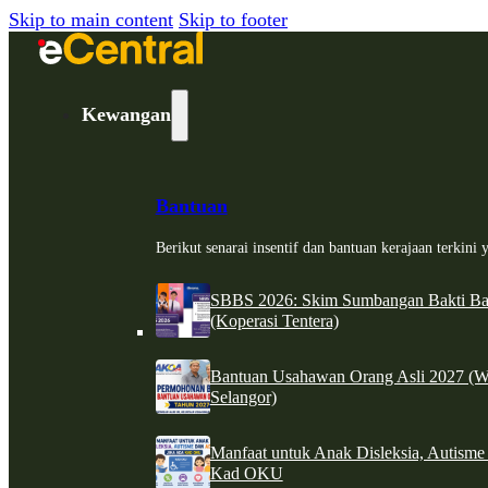
Skip to main content
Skip to footer
Kewangan
Bantuan
Berikut senarai insentif dan bantuan kerajaan terkin
SBBS 2026: Skim Sumbangan Bakti Ban
(Koperasi Tentera)
Bantuan Usahawan Orang Asli 2027 (W
Selangor)
Manfaat untuk Anak Disleksia, Autism
Kad OKU