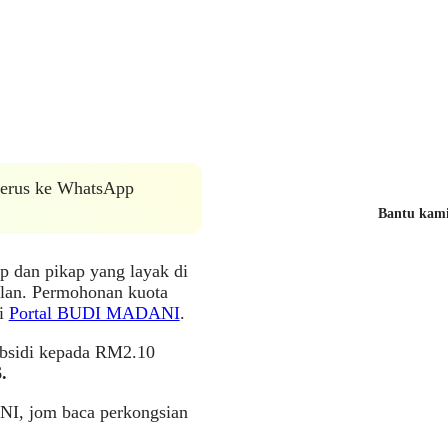
 terus ke WhatsApp
Bantu kami 
ip dan pikap yang layak di
lan. Permohonan kuota
ui
Portal BUDI MADANI
.
ubsidi kepada RM2.10
.
NI, jom baca perkongsian