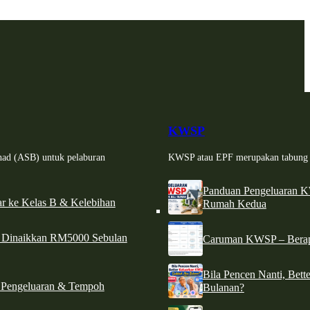
KWSP
had (ASB) untuk pelaburan
KWSP atau EPF merupakan tabung si
Panduan Pengeluaran 
r ke Kelas B & Kelebihan
Rumah Kedua
d Dinaikkan RM5000 Sebulan
Caruman KWSP – Berapa
Bila Pencen Nanti, Bet
 Pengeluaran & Tempoh
Bulanan?