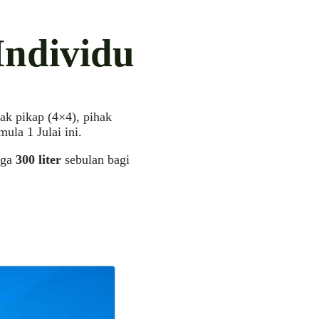
Individu
rak pikap (4×4), pihak
ula 1 Julai ini.
gga
300 liter
sebulan bagi