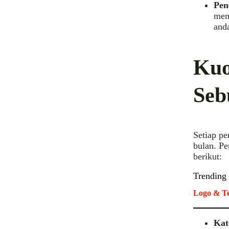
Pen
memi
anda
Kuo
Seb
Setiap pe
bulan. Pe
berikut:
Trending
Logo & Te
Kat