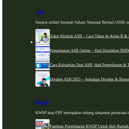
ASB
Senarai artikel Amanah Saham Nasional Berhad (ASB) un
Zakat Khultah ASB – Cara Tukar ke Kelas B & 
Pengeluaran ASB Online – Had Dinaikkan RM5
Cara Keluarkan Duit ASB, Had Pengeluaran & 
Dividen ASB 2025 – Semakan Dividen & Bonus
KWSP
KWSP atau EPF merupakan tabung simpanan persaraan te
Panduan Pengeluaran KWSP Untuk Beli Rumah