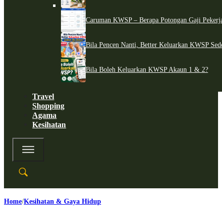
Caruman KWSP – Berapa Potongan Gaji Pekerj
Bila Pencen Nanti, Better Keluarkan KWSP Sed
Bila Boleh Keluarkan KWSP Akaun 1 & 2?
Travel
Shopping
Agama
Kesihatan
Home
Kesihatan & Gaya Hidup