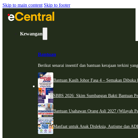
Skip to main content
Skip to footer
Kewangan
Bantuan
Berikut senarai insentif dan bantuan kerajaan terkini ya
Bantuan Kasih Johor Fasa 4 – Semakan Dibuka 8
SBBS 2026: Skim Sumbangan Bakti Bantuan Per
Bantuan Usahawan Orang Asli 2027 (Wilayah Pe
Manfaat untuk Anak Disleksia, Autisme dan 