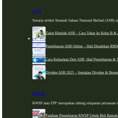
ASB
Senarai artikel Amanah Saham Nasional Berhad (ASB) un
Zakat Khultah ASB – Cara Tukar ke Kelas B & 
Pengeluaran ASB Online – Had Dinaikkan RM5
Cara Keluarkan Duit ASB, Had Pengeluaran & 
Dividen ASB 2025 – Semakan Dividen & Bonus
KWSP
KWSP atau EPF merupakan tabung simpanan persaraan te
Panduan Pengeluaran KWSP Untuk Beli Rumah