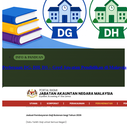
INFO & PANDUAN
Perbezaan DG, DH, DS – Gred Jawatan Pendidikan di Malaysia