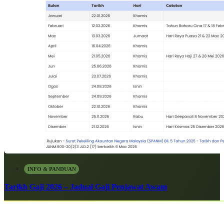
INFO & PANDUAN
Tarikh Gaji 2026 – Jadual Gaji Penjawat Awam