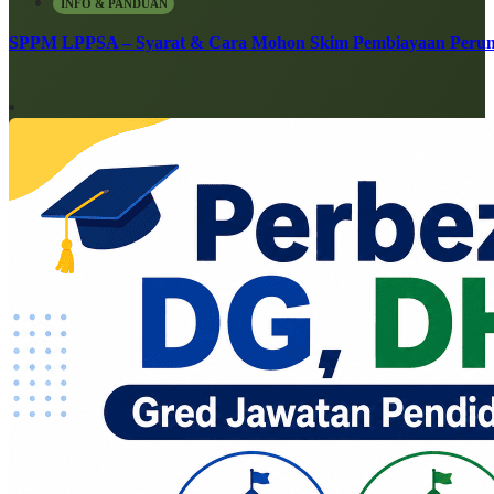
INFO & PANDUAN
SPPM LPPSA – Syarat & Cara Mohon Skim Pembiayaan Peru