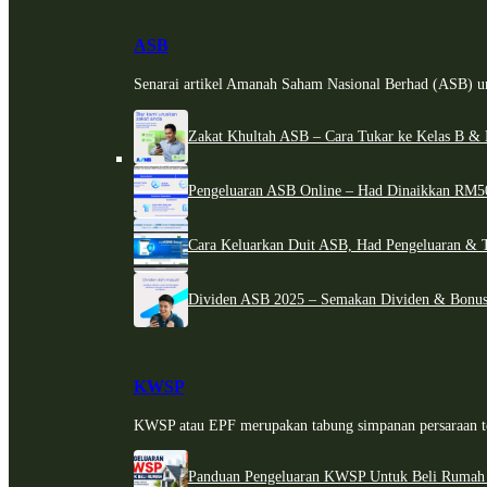
ASB
Senarai artikel Amanah Saham Nasional Berhad (ASB) un
Zakat Khultah ASB – Cara Tukar ke Kelas B & 
Pengeluaran ASB Online – Had Dinaikkan RM5
Cara Keluarkan Duit ASB, Had Pengeluaran & 
Dividen ASB 2025 – Semakan Dividen & Bonus
KWSP
KWSP atau EPF merupakan tabung simpanan persaraan te
Panduan Pengeluaran KWSP Untuk Beli Rumah