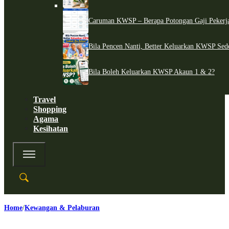
Caruman KWSP – Berapa Potongan Gaji Pekerj
Bila Pencen Nanti, Better Keluarkan KWSP Sed
Bila Boleh Keluarkan KWSP Akaun 1 & 2?
Travel
Shopping
Agama
Kesihatan
Home
Kewangan & Pelaburan