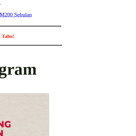
.
 RM200 Sebulan
k Tahu!
ogram