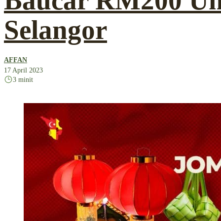
Baucar RM200 Un
Selangor
AFFAN
17 April 2023
3 minit