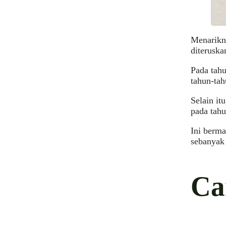
Menarikny
diteruska
Pada tah
tahun-tah
Selain it
pada tah
Ini berma
sebanyak
Ca