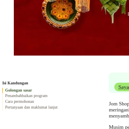
Isi Kandungan
Saya
Golongan sasar
Penambahbaikan program
Cara permohonan
Jom Shopp
Pertanyaan dan maklumat lanjut
meringank
menyambu
Musim per