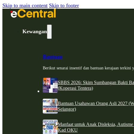
Skip to main content
Skip to footer
Kewangan
Bantuan
Berikut senarai insentif dan bantuan kerajaan terkin
SBBS 2026: Skim Sumbangan Bakti Ban
(Koperasi Tentera)
Bantuan Usahawan Orang Asli 2027 (W
Selangor)
Manfaat untuk Anak Disleksia, Autism
Kad OKU