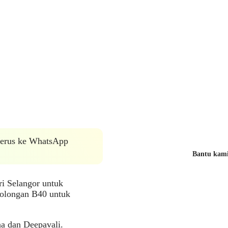
 terus ke WhatsApp
Bantu kami 
ri Selangor untuk
golongan B40 untuk
na dan Deepavali.