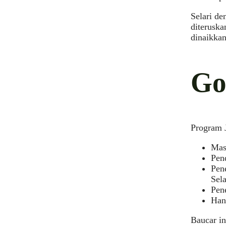
Selari d
diteruska
dinaikkan
Go
Program 
Mas
Pen
Pen
Sel
Pen
Han
Baucar i