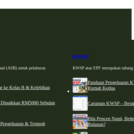
KWSP
had (ASB) untuk pelaburan
KWSP atau EPF merupakan tabung si
Panduan Pengeluaran 
r ke Kelas B & Kelebihan
Rumah Kedua
d Dinaikkan RM5000 Sebulan
Caruman KWSP – Berapa
Bila Pencen Nanti, Bet
 Pengeluaran & Tempoh
Bulanan?